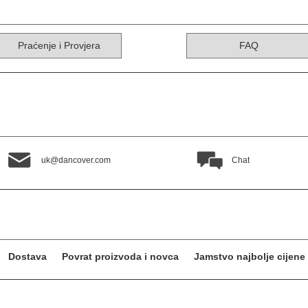
Praćenje i Provjera
FAQ
uk@dancover.com
Chat
Dostava
Povrat proizvoda i novca
Jamstvo najbolje cijene