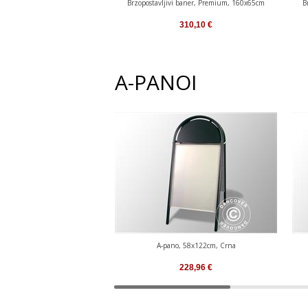
Brzopostavljivi baner, Premium, 160x65cm
B
310,10
€
A-PANOI
A-pano, 58x122cm, Crna
228,96
€