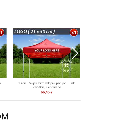
k
1 kom. Zavjesi brzo sklopivi paviljoni Tisak
1 kom. Zavjesi brzo sklopivi
21x50cm, Centrirano
21x50cm, Lijevo-p
66,45
€
66,45
€
OM