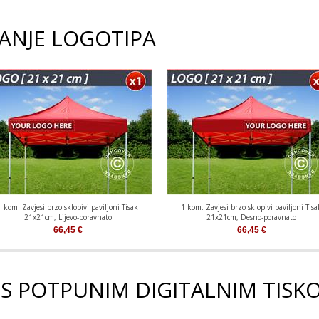
RANJE LOGOTIPA
1 kom. Zavjesi brzo sklopivi paviljoni Tisak
1 kom. Zavjesi brzo sklopivi paviljoni Tisa
21x21cm, Lijevo-poravnato
21x21cm, Desno-poravnato
66,45
€
66,45
€
I S POTPUNIM DIGITALNIM TISK