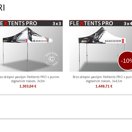
RI
-10
zo sklopivi paviljon FleXtents PRO s punim
Brzo sklopivi paviljon FleXtents PRO s pu
digitalnim tiskom, 3x3m
digitalnim tiskom, 3x4,5m
1.303,04
€
1.449,71
€