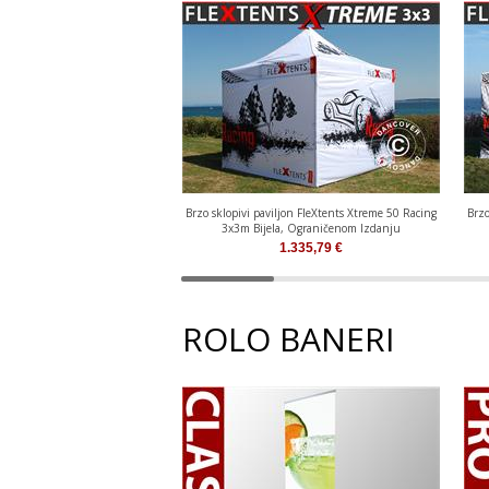
Brzo sklopivi paviljon FleXtents Xtreme 50 Racing
Brzo
3x3m Bijela, Ograničenom Izdanju
1.335,79
€
ROLO BANERI