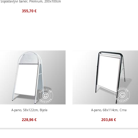
rzopostavljivi baner, Premium, 200x100cm
355,70
€
A-pano, 58x122cm, Bijela
A-pano, 68x114cm, Crna
228,96
€
203,66
€