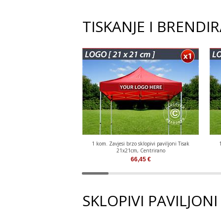
TISKANJE I BRENDI
1 kom. Zavjesi brzo sklopivi paviljoni Tisak
21x21cm, Centrirano
66,45
€
SKLOPIVI PAVILJON