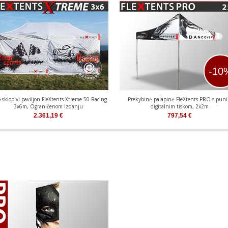
-10
 sklopivi paviljon FleXtents Xtreme 50 Racing
Prekybinė palapinė FleXtents PRO s pun
3x6m, Ograničenom Izdanju
digitalnim tiskom, 2x2m
2.361,19
€
797,54
€