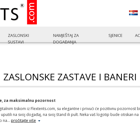
ZASLONSKI
NAMJEŠTAJ ZA
SJENICE
AC
SUSTAVI
DOGAĐANJA
ZASLONSKE ZASTAVE I BANERI
uze, za maksimalnu pozornost
gitalnim tiskom iz Flextents.com, su elegantne i privući će pozitivnu pozornost bi
e uputili na svoj događaj, na svoj štand ili pult. Neka vaš logotip bude otiskan na z
ip na
…
pročitajte više