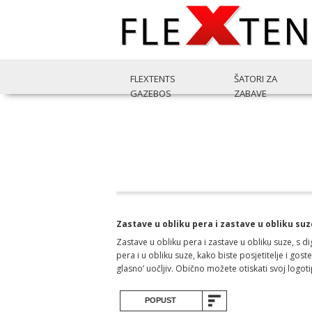
FLEXTENTS
ŠATORI ZA
GAZEBOS
ZABAVE
Zastave u obliku pera i zastave u obliku s
Zastave u obliku pera i zastave u obliku suze, s di
pera i u obliku suze, kako biste posjetitelje i gost
glasno’ uočljiv. Obično možete otiskati svoj logot
POPUST