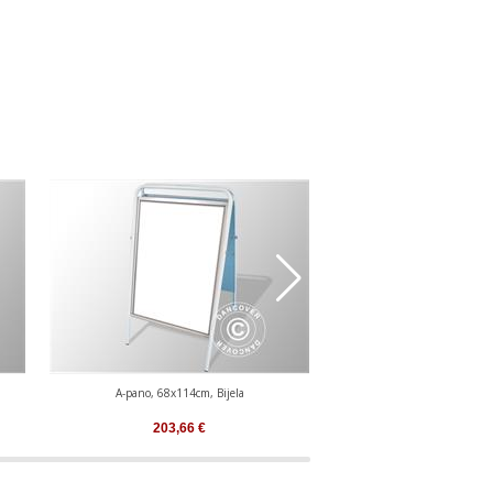
A-pano, 68x114cm, Bijela
A-pano, 58x92cm
203,66
€
165,71
€