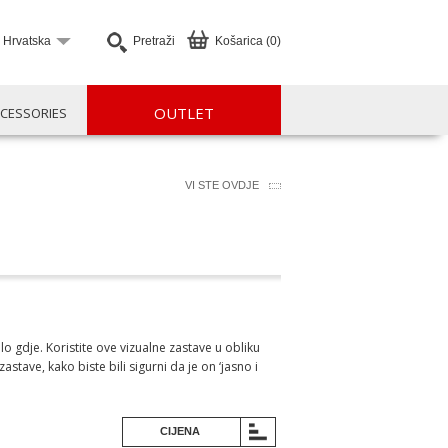
Hrvatska
Pretraži
Košarica (0)
OUTLET
CESSORIES
VI STE OVDJE
lo gdje. Koristite ove vizualne zastave u obliku
astave, kako biste bili sigurni da je on ‘jasno i
CIJENA