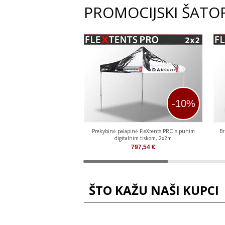
PROMOCIJSKI ŠATO
-10%
Prekybinė palapinė FleXtents PRO s punim
Br
digitalnim tiskom, 2x2m
797,54
€
ŠTO KAŽU NAŠI KUPCI