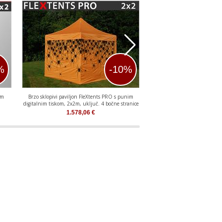
%
-10%
im
Brzo sklopivi paviljon FleXtents PRO s punim
Brzo sklopivi paviljon FleX
digitalnim tiskom, 2x2m, uključ. 4 bočne stranice
punim digitalnim ti
1.578,06
€
1.398,64