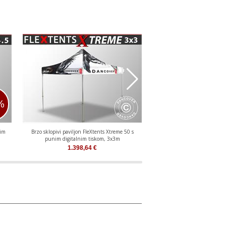
%
nim
Brzo sklopivi paviljon FleXtents Xtreme 50 s
Brzo sklopivi paviljon FleX
punim digitalnim tiskom, 3x3m
digitalnim tiskom, 2x2m, uklju
1.398,64
€
1.578,06