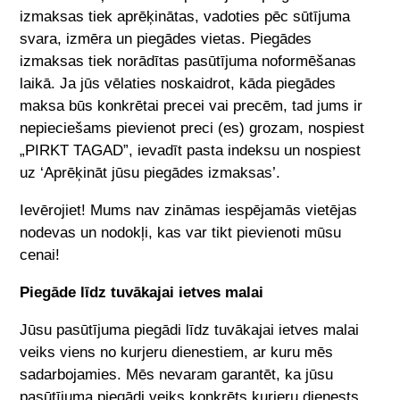
izmaksas tiek aprēķinātas, vadoties pēc sūtījuma
svara, izmēra un piegādes vietas. Piegādes
izmaksas tiek norādītas pasūtījuma noformēšanas
laikā. Ja jūs vēlaties noskaidrot, kāda piegādes
maksa būs konkrētai precei vai precēm, tad jums ir
nepieciešams pievienot preci (es) grozam, nospiest
„PIRKT TAGAD”, ievadīt pasta indeksu un nospiest
uz ‘Aprēķināt jūsu piegādes izmaksas’.
Ievērojiet! Mums nav zināmas iespējamās vietējas
nodevas un nodokļi, kas var tikt pievienoti mūsu
cenai!
Piegāde līdz tuvākajai ietves malai
Jūsu pasūtījuma piegādi līdz tuvākajai ietves malai
veiks viens no kurjeru dienestiem, ar kuru mēs
sadarbojamies. Mēs nevaram garantēt, ka jūsu
pasūtījuma piegādi veiks konkrēts kurjeru dienests.