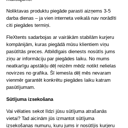
Noliktavas produktu piegāde parasti aizņems
3-5
darba dienas – ja vien interneta veikalā nav norādīti
citi piegādes termiņi.
FleXtents
sadarbojas ar vairākām stabilām kurjeru
kompānijām, kuras piegādā mūsu klientiem viņu
pasūtītās preces. Atbildīgais dienests nosūtīs jums
ziņu ar informāciju par piegādes laiku. No mums
neatkarīgu apstākļu dēļ reizēm mēdz notikt nelielas
novirzes no grafika. Šī iemesla dēļ mēs nevaram
vienmēr garantēt konkrētu piegādes laiku katram
pasūtījumam.
Sūtījuma izsekošana
Vai vēlaties sekot līdzi jūsu sūtījuma atrašanās
vietai? Tad aicinām jūs izmantot sūtījuma
izsekošanas numuru, kuru jums ir nosūtījis kurjeru