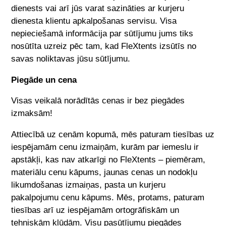
dienests vai arī jūs varat sazināties ar kurjeru
dienesta klientu apkalpošanas servisu. Visa
nepieciešamā informācija par sūtījumu jums tiks
nosūtīta uzreiz pēc tam, kad
FleXtents
izsūtīs no
savas noliktavas jūsu sūtījumu.
Piegāde un cena
Visas veikalā norādītās cenas ir bez piegādes
izmaksām!
Attiecībā uz cenām kopumā, mēs paturam tiesības uz
iespējamām cenu izmaiņām, kurām par iemeslu ir
apstākļi, kas nav atkarīgi no
FleXtents
– piemēram,
materiālu cenu kāpums, jaunas cenas un nodokļu
likumdošanas izmaiņas, pasta un kurjeru
pakalpojumu cenu kāpums. Mēs, protams, paturam
tiesības arī uz iespējamām ortogrāfiskām un
tehniskām kļūdām. Visu pasūtījumu piegādes