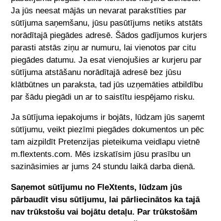
Ja jūs neesat mājās un nevarat parakstīties par
sūtījuma saņemšanu, jūsu pasūtījums netiks atstāts
norādītajā piegādes adresē. Šādos gadījumos kurjers
parasti atstās ziņu ar numuru, lai vienotos par citu
piegādes datumu. Ja esat vienojušies ar kurjeru par
sūtījuma atstāšanu norādītajā adresē bez jūsu
klātbūtnes un paraksta, tad jūs uzņemāties atbildību
par šādu piegādi un ar to saistītu iespējamo risku.
Ja sūtījuma iepakojums ir bojāts, lūdzam jūs saņemt
sūtījumu, veikt piezīmi piegādes dokumentos un pēc
tam aizpildīt Pretenzijas pieteikuma veidlapu vietnē
m.flextents.com
. Mēs izskatīsim jūsu prasību un
sazināsimies ar jums 24 stundu laikā darba dienā.
Saņemot sūtījumu no
FleXtents
, lūdzam jūs
pārbaudīt visu sūtījumu, lai pārliecinātos ka tajā
nav trūkstošu vai bojātu detaļu. Par trūkstošām