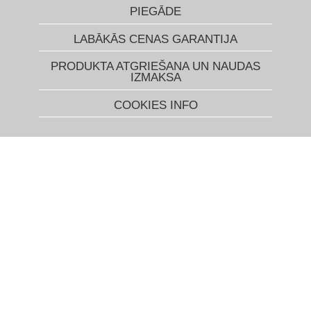
PIEGĀDE
LABĀKĀS CENAS GARANTIJA
PRODUKTA ATGRIEŠANA UN NAUDAS
IZMAKSA
COOKIES INFO