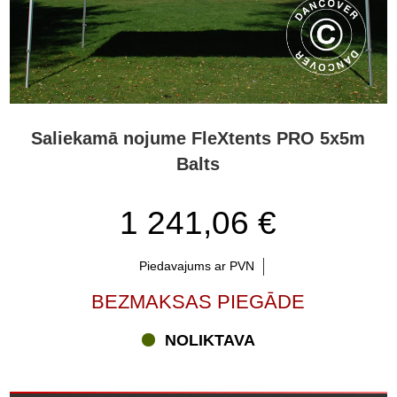
Saliekamā nojume FleXtents PRO 5x5m
Balts
1 241,06 €
Piedavajums ar PVN
BEZMAKSAS PIEGĀDE
NOLIKTAVA