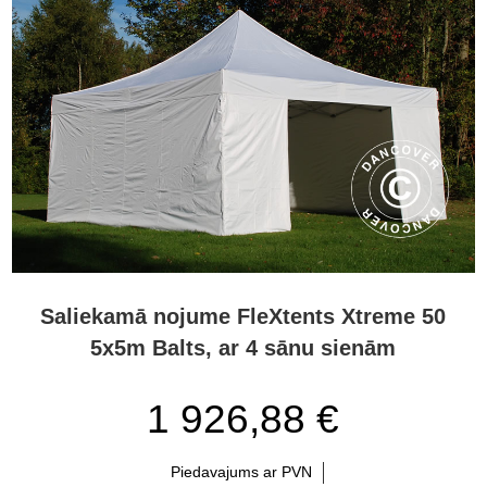
Saliekamā nojume FleXtents Xtreme 50
5x5m Balts, ar 4 sānu sienām
1 926,88 €
Piedavajums ar PVN