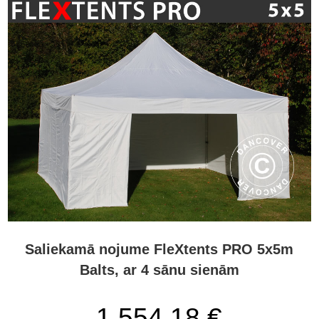
Saliekamā nojume FleXtents PRO 5x5m
Balts, ar 4 sānu sienām
1 554,18 €