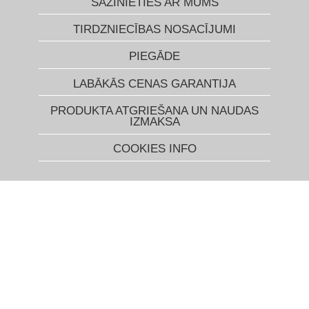
SAZINIETIES AR MUMS
TIRDZNIECĪBAS NOSACĪJUMI
PIEGĀDE
LABĀKĀS CENAS GARANTIJA
PRODUKTA ATGRIEŠANA UN NAUDAS
IZMAKSA
COOKIES INFO