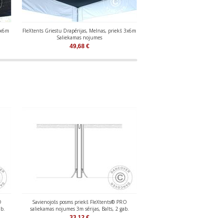
 3x6m
FleXtents Griestu Drapērijas, Melnas, priekš 3x6m
FleXtents Griestu Drapērijas, 
Saliekamas nojumes
Saliekamas noj
49,68
€
47,14
€
O
Savienojošs posms priekš FleXtents® PRO
Savienojošs posms priekš
ab.
saliekamas nojumes 3m sērijas, Balts, 2 gab.
saliekamas nojumes 3m sērij
33,12
€
33,12
€