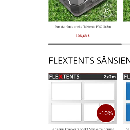
Pamata rāmis prieks FleXtents PRO 3x3m
106,48
€
FLEXTENTS SĀNSIE
-10%
Sānsienu komplekts priekš Saliekamā nojume
Sā