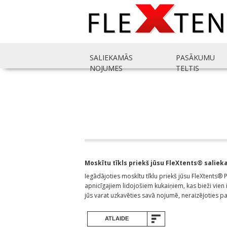
SALIEKAMĀS
PASĀKUMU
NOJUMES
TELTIS
Moskītu tīkls priekš jūsu FleXtents® salie
Iegādājoties moskītu tīklu priekš jūsu FleXtents® P
apnicīgajiem lidojošiem kukaiņiem, kas bieži vien
jūs varat uzkavēties savā nojumē, neraizējoties p
ATLAIDE