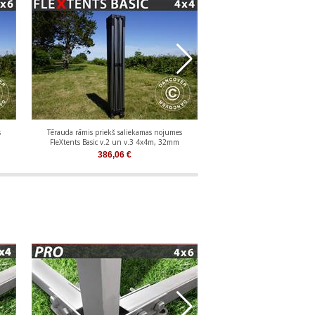
s
Tērauda rāmis priekš saliekamas nojumes
Alumīnija rāmis priekš sal
FleXtents Basic v.2 un v.3 4x4m, 32mm
FleXtents PRO 2x
386,06
€
381,57
€