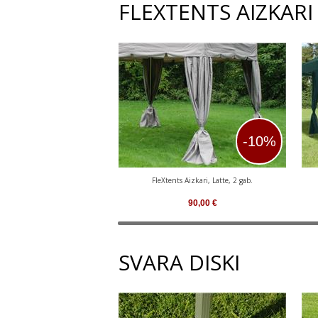
FLEXTENTS AIZKARI
-10%
FleXtents Aizkari, Latte, 2 gab.
90,00
€
SVARA DISKI