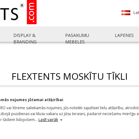
Lat
DISPLAY &
PASAKUMU
LAPENES
BRANDING
MEBELES
FLEXTENTS MOSKĪTU TĪKLI
kamās nojumes jūtamai atšķirībai
RO vai Xtreme saliekamās nojumes, jūs noteikti sajutīsiet lielu atšķirību, atrodot
 izbojā pusdienas vai klusu vakaru uz jūsu terases, padarot neciešamu mierīgu at
ar tādiem lidojošiem
…
Lasīt vairāk