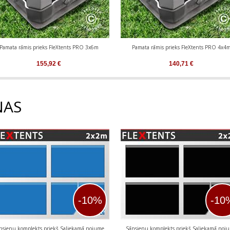
Pamata rāmis prieks FleXtents PRO 3x6m
Pamata rāmis prieks FleXtents PRO 4x4
155,92
€
140,71
€
NAS
-10%
-10
nsienu komplekts priekš Saliekamā nojume
Sānsienu komplekts priekš Saliekamā noj