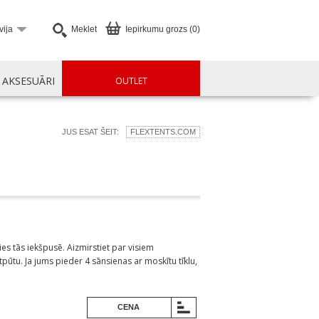
vija
Meklet
Iepirkumu grozs (0)
AKSESUĀRI
OUTLET
JUS ESAT ŠEIT:
FLEXTENTS.COM
ies tās iekšpusē. Aizmirstiet par visiem
pūtu. Ja jums pieder 4 sānsienas ar moskītu tīklu,
CENA