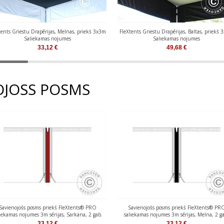
tents Griestu Drapērijas, Melnas, priekš 3x3m
FleXtents Griestu Drapērijas, Baltas, priekš
Saliekamas nojumes
Saliekamas nojumes
33,12
€
49,68
€
OJOSS POSMS
Savienojošs posms priekš FleXtents® PRO
Savienojošs posms priekš FleXtents® PR
iekamas nojumes 3m sērijas, Sarkana, 2 gab.
saliekamas nojumes 3m sērijas, Melna, 2 g
33,12
€
33,12
€