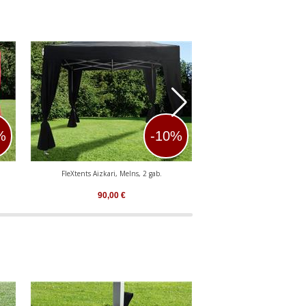
%
-10%
FleXtents Aizkari, Melns, 2 gab.
FleXtents Aizkari, Zi
90,00
€
90,00
€