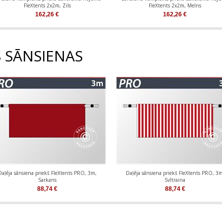
FleXtents 2x2m, Zils
FleXtents 2x2m, Melns
162,26
€
162,26
€
S SĀNSIENAS
Daļēja sānsiena priekš FleXtents PRO, 3m,
Daļēja sānsiena priekš FleXtents PRO, 3m
Sarkans
Svītraina
88,74
€
88,74
€