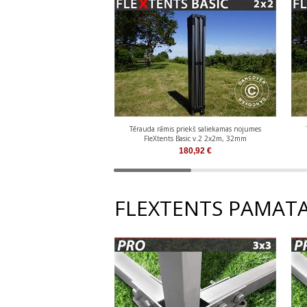
Tērauda rāmis priekš saliekamas nojumes
FleXtents Basic v.2 2x2m, 32mm
180,92
€
FLEXTENTS PAMATA