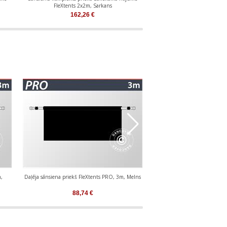
FleXtents 2x2m, Sarkans
FleXtents PRO 2,5x2
162,26
€
196,49
€
,
Daļēja sānsiena priekš FleXtents PRO, 3m, Melns
Daļēja sānsiena priekš FleXt
88,74
€
88,74
€