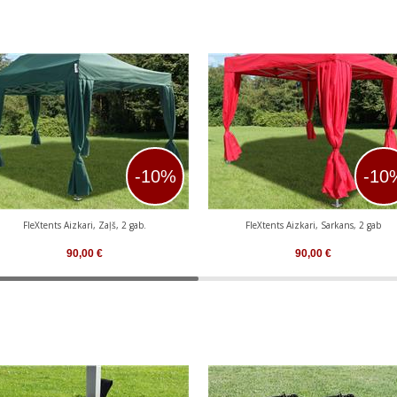
-10%
-10
FleXtents Aizkari, Zaļš, 2 gab.
FleXtents Aizkari, Sarkans, 2 gab
90,00
€
90,00
€