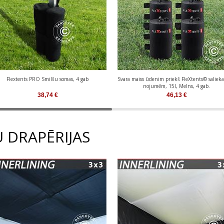
Flextents PRO Smilšu somas, 4 gab
Svara maiss ūdenim priekš FleXtents© salie
nojumēm, 15l, Melns, 4 gab.
38,74
€
46,13
€
 DRAPĒRIJAS