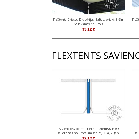
FleXtents Griestu Drapērijas, Baltas, priekš 3x3m
FleX
Saliekamas nojumes
33,12
€
FLEXTENTS SAVIEN
Savienojošs posms priekš FleXtents® PRO
saliekamas nojumes 3m sērijas, Zila, 2 gab.
sal
33,12
€