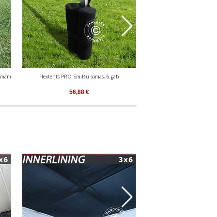
kamām
Flextents PRO Smilšu somas, 6 gab
Svara Diski 6 kg,
56,88
€
228,51
€