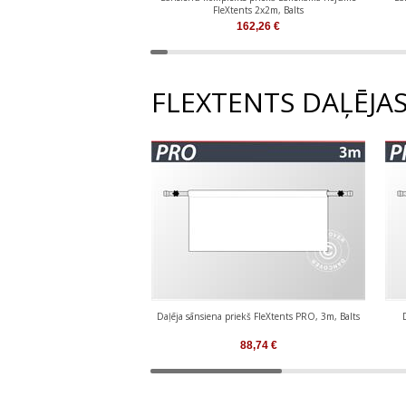
FleXtents 2x2m, Balts
162,26
€
FLEXTENTS DAĻĒJA
Daļēja sānsiena priekš FleXtents PRO, 3m, Balts
88,74
€