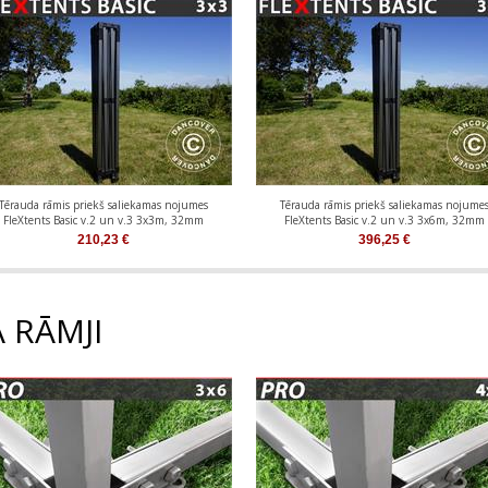
Tērauda rāmis priekš saliekamas nojumes
Tērauda rāmis priekš saliekamas nojume
FleXtents Basic v.2 un v.3 3x3m, 32mm
FleXtents Basic v.2 un v.3 3x6m, 32mm
210,23
€
396,25
€
 RĀMJI