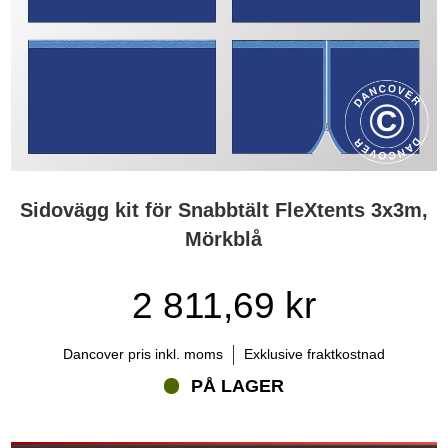
Sidovägg kit för Snabbtält FleXtents 3x3m,
Mörkblå
2 811,69 kr
Dancover pris inkl. moms
Exklusive fraktkostnad
PÅ LAGER