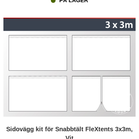
PÅ LAGER
Sidovägg kit för Snabbtält FleXtents 3x3m,
Vit