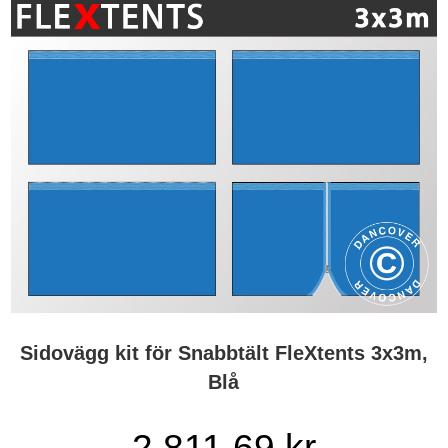
Sidovägg kit för Snabbtält FleXtents 3x3m,
Blå
2 811,69 kr