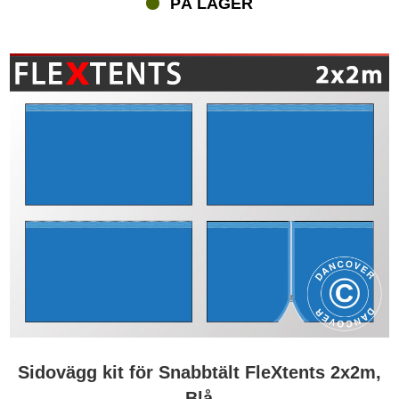
PÅ LAGER
kombinationer om man räknar med de många färgerna,
storlekarna och mönstren. Lägg även till de oändliga alternativen
du får med digitalt tryck. Vi erbjuder dig ett komplett paket med ett
FleXtents® snabbtält med din individuella design som skrivs ut på
den. De många kombinationerna beror på antalet olika sidoväggar
– i olika färger, mönster och funktioner. Dessutom erbjuder vi ett
brett utbud av tillbehör som du kan använda för att om-designa
dina FleXtents. De olika tillbehören är också perfekta för att ändra
ditt snabbtält när du vill ha en annan färg och mer. Vi levererar ditt
nya FleXtents® snabbtält i en robust, praktisk transportväska, vilket
gör det enkelt att transportera och lagra snabbtältet. Några av de
andra tillbehören är sidoväggar, takdukar, säkerhetspaket,
bottenramar, golv, gardiner, överhäng, viktskivor och sandsäckar.
Du kan ha takrännor och kontaktfästen för att kombinera två eller
fler snabbtält när du behöver mer utrymme än vad bara ett
snabbtält kan erbjuda. På så sätt kan du alltid ha tillräckligt med
plats för alla gäster.
Sidovägg kit för Snabbtält FleXtents 2x2m,
Blå