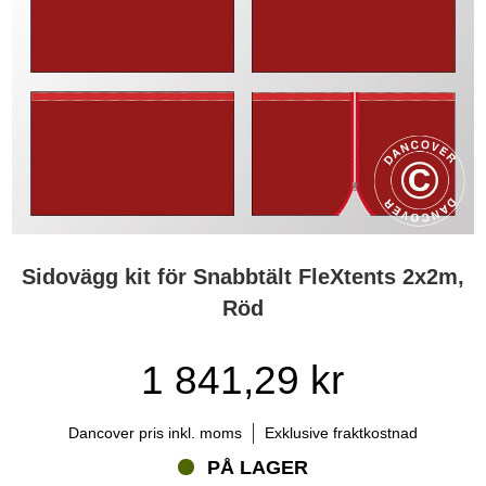
Sidovägg kit för Snabbtält FleXtents 2x2m,
Röd
1 841,29 kr
Dancover pris inkl. moms
Exklusive fraktkostnad
PÅ LAGER