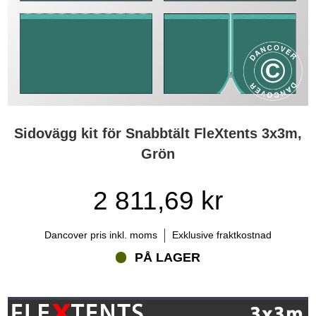
Sidovägg kit för Snabbtält FleXtents 3x3m,
Grön
2 811,69 kr
Dancover pris inkl. moms
Exklusive fraktkostnad
PÅ LAGER