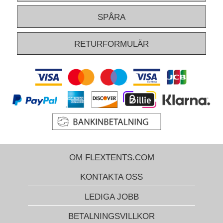
om våra populära snabbtält och kan hjälpa dig att välja precis rätt
SPÅRA
FleXtents® snabbtält varje gång!
RETURFORMULÄR
OM FLEXTENTS.COM
KONTAKTA OSS
LEDIGA JOBB
BETALNINGSVILLKOR