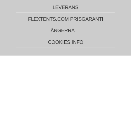
LEVERANS
FLEXTENTS.COM PRISGARANTI
ÅNGERRÄTT
COOKIES INFO