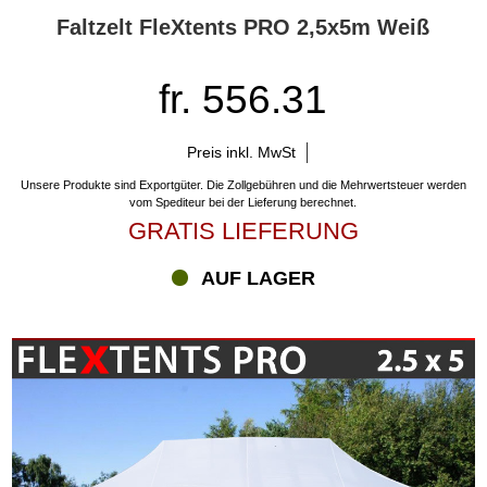
individuell gestalten. Bei der individuellen Auswahl können Sie
Faltzelt FleXtents PRO 2,5x5m Weiß
verschiedene Kriterien festlegen, die Ihr Faltzelt erfüllen sollte,
beispielsweise mit Blick auf die Farbe, Größe und Form. Dann
fr. 556.31
präsentieren wir Ihnen eine Auswahl an Faltzelten, die Ihren
spezifischen Wünschen entsprechen. Mit dieser präzisierten
Auswahl ist es wesentlich einfacher, das richtige Faltzelt der 5-m-
Preis inkl. MwSt
Serie oder einer anderen Serie auszuwählen. Wenn Sie bei der
Auswahl des richtigen Faltzeltes Hilfe von uns benötigen,
Unsere Produkte sind Exportgüter. Die Zollgebühren und die Mehrwertsteuer werden
kontaktieren Sie bitte unsere Experten per Telefon, E-Mail oder
vom Spediteur bei der Lieferung berechnet.
Chat.
GRATIS LIEFERUNG
AUF LAGER