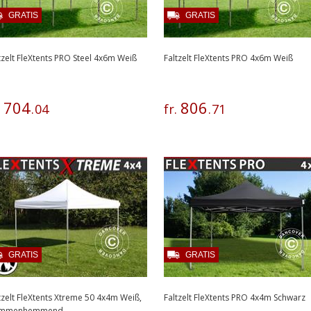
GRATIS
GRATIS
tzelt FleXtents PRO Steel 4x6m Weiß
Faltzelt FleXtents PRO 4x6m Weiß
704
806
.
.
04
fr.
.
71
GRATIS
GRATIS
tzelt FleXtents Xtreme 50 4x4m Weiß,
Faltzelt FleXtents PRO 4x4m Schwarz
ammenhemmend