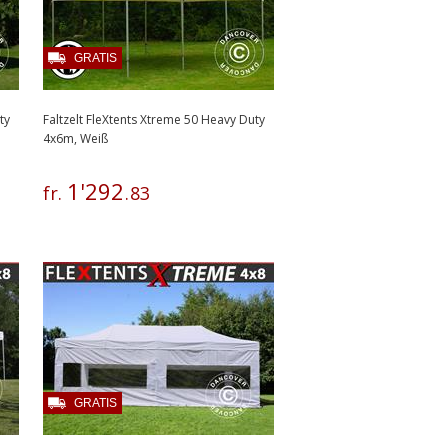
GRATIS
ty
Faltzelt FleXtents Xtreme 50 Heavy Duty
4x6m, Weiß
1
'
292
fr.
.
83
GRATIS