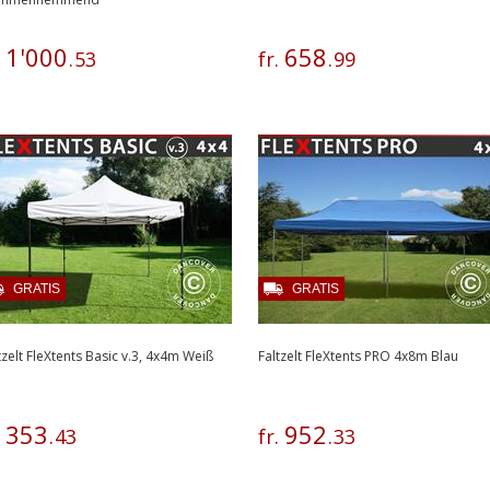
1
'
000
658
.
.
53
fr.
.
99
GRATIS
GRATIS
tzelt FleXtents Basic v.3, 4x4m Weiß
Faltzelt FleXtents PRO 4x8m Blau
353
952
.
.
43
fr.
.
33