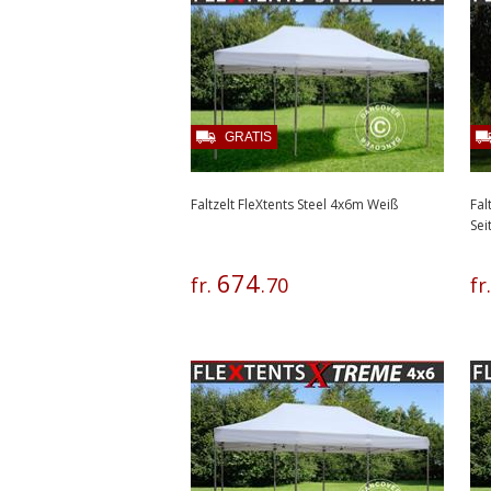
GRATIS
Faltzelt FleXtents Steel 4x6m Weiß
Fal
Se
674
fr.
.
70
fr