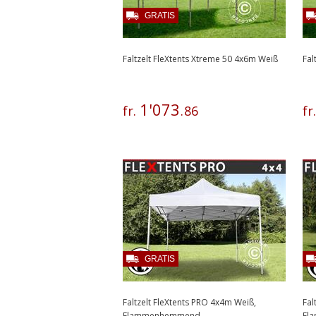
GRATIS
Faltzelt FleXtents Xtreme 50 4x6m Weiß
Fal
1
'
073
fr.
.
86
fr
GRATIS
Faltzelt FleXtents PRO 4x4m Weiß,
Fal
Flammenhemmend
Fl