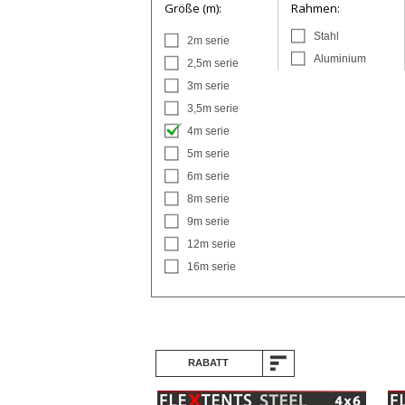
Größe (m):
Rahmen:
Stahl
2m serie
Aluminium
2,5m serie
3m serie
3,5m serie
4m serie
5m serie
6m serie
8m serie
9m serie
12m serie
16m serie
RABATT