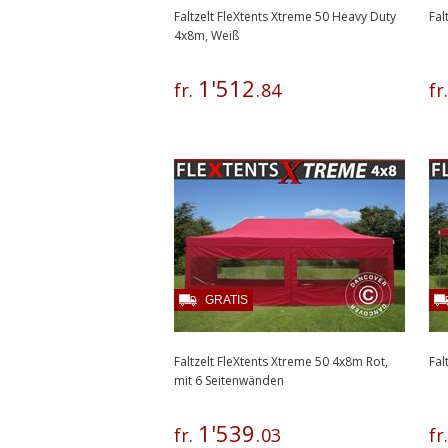
Faltzelt FleXtents Xtreme 50 Heavy Duty
Fal
4x8m, Weiß
1
'
512
fr.
.
84
fr
GRATIS
Faltzelt FleXtents Xtreme 50 4x8m Rot,
Fal
mit 6 Seitenwänden
1
'
539
fr.
.
03
fr