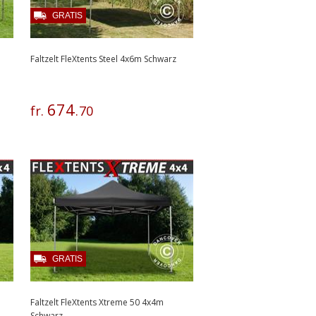
GRATIS
Faltzelt FleXtents Steel 4x6m Schwarz
674
fr.
.
70
GRATIS
Faltzelt FleXtents Xtreme 50 4x4m
Schwarz