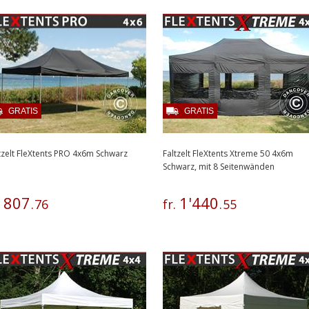
GRATIS
GRATIS
tzelt FleXtents PRO 4x6m Schwarz
Faltzelt FleXtents Xtreme 50 4x6m
Schwarz, mit 8 Seitenwänden
807
1
'
440
.
.
76
fr.
.
55