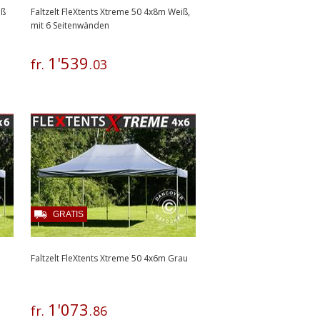
iß
Faltzelt FleXtents Xtreme 50 4x8m Weiß,
mit 6 Seitenwänden
1
'
539
fr.
.
03
GRATIS
Faltzelt FleXtents Xtreme 50 4x6m Grau
1
'
073
fr.
.
86