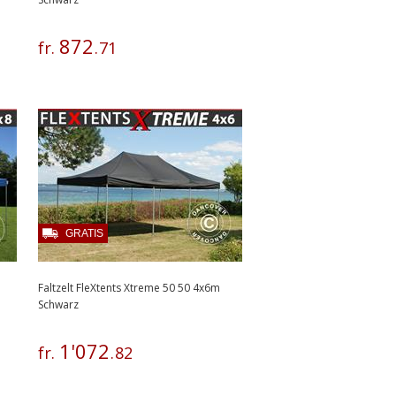
872
fr.
.
71
GRATIS
Faltzelt FleXtents Xtreme 50 50 4x6m
Schwarz
1
'
072
fr.
.
82