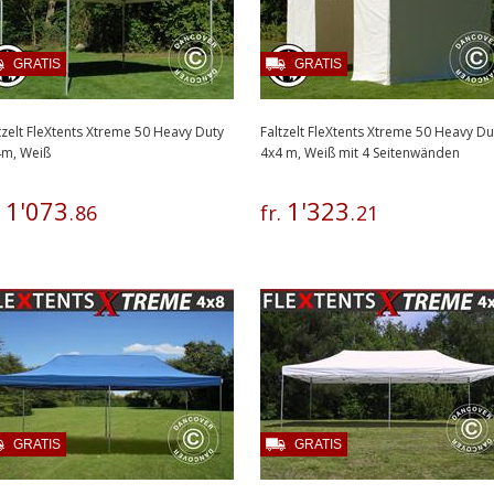
GRATIS
GRATIS
tzelt FleXtents Xtreme 50 Heavy Duty
Faltzelt FleXtents Xtreme 50 Heavy Du
4m, Weiß
4x4 m, Weiß mit 4 Seitenwänden
1
'
073
1
'
323
.
.
86
fr.
.
21
GRATIS
GRATIS