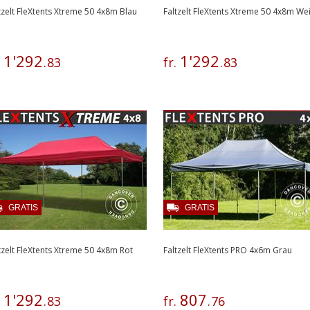
tzelt FleXtents Xtreme 50 4x8m Blau
Faltzelt FleXtents Xtreme 50 4x8m We
1
'
292
1
'
292
.
.
83
fr.
.
83
GRATIS
GRATIS
tzelt FleXtents Xtreme 50 4x8m Rot
Faltzelt FleXtents PRO 4x6m Grau
1
'
292
807
.
.
83
fr.
.
76