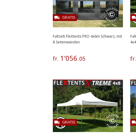
GRATIS
Faltzelt FleXtents PRO 4x6m Schwarz, mit
Fal
8 Seitenwänden
4x
1
'
056
fr.
.
05
fr
GRATIS