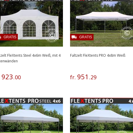
GRATIS
GRATIS
tzelt FleXtents Steel 4x6m Weiß, mit 4
Faltzelt FleXtents PRO 4x8m Weiß
itenwänden
923
951
.
.
00
fr.
.
29