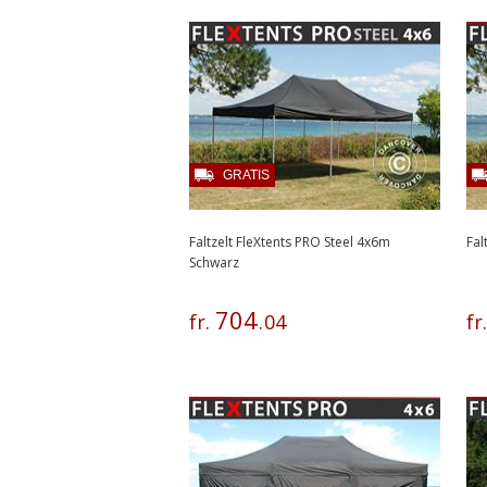
GRATIS
Faltzelt FleXtents PRO Steel 4x6m
Fal
Schwarz
704
fr.
.
04
fr