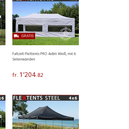
GRATIS
Faltzelt FleXtents PRO 4x8m Weiß, mit 6
Seitenwänden
1
'
204
fr.
.
82