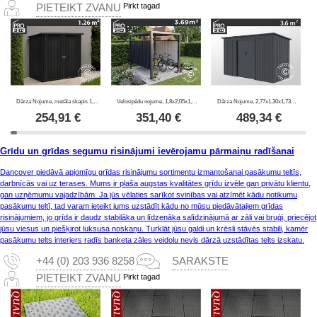
Pirkt tagad
PIETEIKT ZVANU
Dārza Nojume, metāla skapis 1,47x0,86x1,34m, 1,26m², ProShed®, Antracīts
Velosipēdu nojume, 1,8x2,05x1,93m, ProShed®, Antracīts
Dārza Nojume, 2,77x1,30x1,73m, 3,6m², ProShed®, Antracīts
254,91
€
351,40
€
489,34
€
Grīdu un grīdas segumu risinājumi ievērojamu pārmaiņu radīšanai
Dancover piedāvā apjomīgu grīdas risinājumu sortimentu izmantošanai pasākumu teltīs,
darbnīcās vai uz terases. Mums ir plaša augstas kvalitātes grīdu izvēle gan privātu klientu,
gan uzņēmumu vajadzībām. Ja jūs vēlaties sarīkot svinības vai atzīmēt kādu notikumu
pasākumu teltī, tad varam ieteikt jums uzstādīt kādu no mūsu piedāvātajiem grīdas
risinājumiem, jo grīda ir daudz stabilāka un līdzenāka salīdzinājumā ar zāli vai bruģi, priecējot
jūsu viesus un piešķirot luksusa noskaņu. Turklāt jūsu galdi un krēsli stāvēs stabili, kamēr
pasākumu telts interjers radīs banketa zāles veidolu nevis dārzā uzstādītas telts izskatu.
+44 (0) 203 936 8258
SARAKSTE
Pirkt tagad
PIETEIKT ZVANU