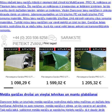
Mūsu plašajā laivu garāžu klāstā ir pieejami tādi zīmoli kā MultiGarage, PRO XL noliktava un
Titanium laivu garāža. Šīs garāžas un noliktavas ir izgatavotas ar lielākiem izmēriem, lai tās
varētu derēt dažādām laivām, jahtām un treileriem. Visām Dancover laivu garāžām ir cinkota
tērauda rāmis un stingrs, ūdensnecaurlaidīgs un UV-izturīgs PE vai īpaši izturīgs PVC
seguma materiāls. Mūsu laivu garāžu materiāls izturības ziņā pārspēj vairumu citus seguma
materiālus. Turklāt mūsu laivu garāžām var viegli piekļūt un iziet no tām. Garāžas lielais
izmērs nodrošina jūs ar plašu telpu, kurā jūs varat veikt laivas apkopi vai transportlīdzekļa
remontu.
+44 (0) 203 936 8258
SARAKSTE
Pirkt tagad
PIETEIKT ZVANU
Pārvietojama Garāža PRO 3,77x7,3x3,18m PE, Pelēks
Pārvietojama Garāža PRO 3,77x9,7x3,18m PVC, Zaļš
Pārvietojama Garāža PRO 3,77x7,3x3,18m, PVC, Zaļš
1 098,29
€
1 599,02
€
1 205,32
€
Metāla garāžas drošai un vieglai tehnikas un mantu glabāšanai
Dancover lielās un izturīgās metāla garāžas nodrošina plašu telpu mašīnas un dažādu lietu
turēšanai. Atšķirībā no auto nojumes, metāla garāža ir slēgta, un jūs varat to arī aizslēgt.
Tajā pašā laikā, salīdzinot metāla garāžu ar pastāvīgu ķieģeļu garāžu, tā ir daudz ātrāk