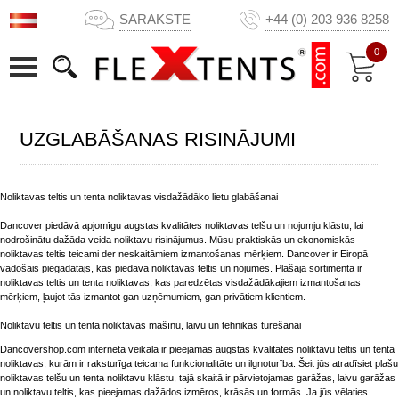
SARAKSTE
+44 (0) 203 936 8258
0
UZGLABĀŠANAS RISINĀJUMI
Noliktavas teltis un tenta noliktavas visdažādāko lietu glabāšanai
Dancover piedāvā apjomīgu augstas kvalitātes noliktavas telšu un nojumju klāstu, lai
nodrošinātu dažāda veida noliktavu risinājumus. Mūsu praktiskās un ekonomiskās
noliktavas teltis teicami der neskaitāmiem izmantošanas mērķiem. Dancover ir Eiropā
vadošais piegādātājs, kas piedāvā noliktavas teltis un nojumes. Plašajā sortimentā ir
noliktavas teltis un tenta noliktavas, kas paredzētas visdažādākajiem izmantošanas
mērķiem, ļaujot tās izmantot gan uzņēmumiem, gan privātiem klientiem.
Noliktavu teltis un tenta noliktavas mašīnu, laivu un tehnikas turēšanai
Dancovershop.com interneta veikalā ir pieejamas augstas kvalitātes noliktavu teltis un tenta
noliktavas, kurām ir raksturīga teicama funkcionalitāte un ilgnoturība. Šeit jūs atradīsiet plašu
noliktavas telšu un tenta noliktavu klāstu, tajā skaitā ir pārvietojamas garāžas, laivu garāžas
un noliktavu teltis, kas pieejamas dažādos izmēros, krāsās un formās. Ja jūs vēlaties