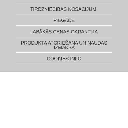
TIRDZNIECĪBAS NOSACĪJUMI
PIEGĀDE
LABĀKĀS CENAS GARANTIJA
PRODUKTA ATGRIEŠANA UN NAUDAS
IZMAKSA
COOKIES INFO