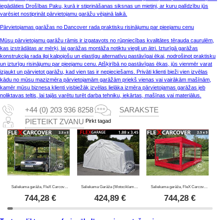
iegādāties Drošības Paku, kurā ir stiprināšanas siksnas un mietiņi, ar kuru palīdzību jūs
varēsiet nostiprināt pārvietojamu garāžu vējainā laikā.
Pārvietojamas garāžas no Dancover rada praktisku risinājumu par pieejamu cenu
Mūsu pārvietojamu garāžu rāmis ir izgatavots no rūpniecības kvalitātes tērauda caurulēm,
kas izstrādātas ar mērķi, lai garāžas montāža notiktu viegli un ātri. Izturīgā garāžas
konstrukcija rada ilgi kalpojošu un elastīgu alternatīvu pastāvīgai ēkai, nodrošinot praktisku
un izturīgu risinājumu par pieejamu cenu. Atšķirībā no pastāvīgas ēkas, jūs vienmēr varat
izjaukt un pārvietot garāžu, kad vien tas ir nepieciešams. Privāti klienti bieži vien izvēlas
kādu no mūsu mazizmēra pārvietojamām garāžām priekš vienas vai vairākām mašīnām,
kamēr mūsu biznesa klienti visbiežāk izvēlas lielāka izmēra pārvietojamas garāžas jeb
noliktavas teltis, lai tajās varētu turēt darba tehniku, iekārtas, mašīnas vai materiālus.
+44 (0) 203 936 8258
SARAKSTE
Pirkt tagad
PIETEIKT ZVANU
Saliekama garāža, FleX Carcover, 2,5x5m, Melns
Saliekama Garāža (Motociklam), 1,88x3,45x1,9m, Pelēks
Saliekama garāža, FleX Carcover, 2,5x5m, Sarkans
744,28
€
424,89
€
744,28
€