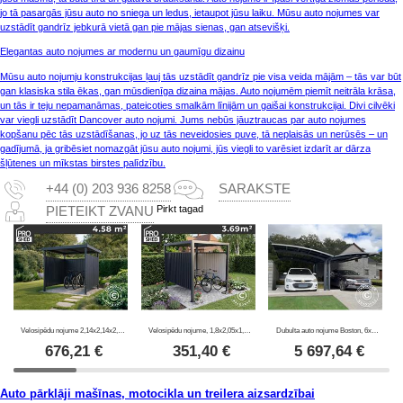
jo tā pasargās jūsu auto no sniega un ledus, ietaupot jūsu laiku. Mūsu auto nojumes var
uzstādīt gandrīz jebkurā vietā gan pie mājas sienas, gan atsevišķi.
Elegantas auto nojumes ar modernu un gaumīgu dizainu
Mūsu auto nojumju konstrukcijas ļauj tās uzstādīt gandrīz pie visa veida mājām – tās var būt
gan klasiska stila ēkas, gan mūsdienīga dizaina mājas. Auto nojumēm piemīt neitrāla krāsa,
un tās ir teju nepamanāmas, pateicoties smalkām līnijām un gaišai konstrukcijai. Divi cilvēki
var viegli uzstādīt Dancover auto nojumi. Jums nebūs jāuztraucas par auto nojumes
kopšanu pēc tās uzstādīšanas, jo uz tās neveidosies puve, tā neplaisās un nerūsēs – un
gadījumā, ja gribēsiet nomazgāt jūsu auto nojumi, jūs viegli to varēsiet izdarīt ar dārza
šļūtenes un mīkstas birstes palīdzību.
+44 (0) 203 936 8258
SARAKSTE
Pirkt tagad
PIETEIKT ZVANU
Velosipēdu nojume 2,14x2,14x2,04m, 4,57m2, ProShed®, Antracīts
Velosipēdu nojume, 1,8x2,05x1,93m, ProShed®, Antracīts
Dubulta auto nojume Boston, 6x5x2,4m, Pelēka
676,21
€
351,40
€
5 697,64
€
Auto pārklāji mašīnas, motocikla un treilera aizsardzībai