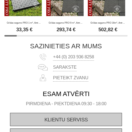
Grīdas segums PRO 1 m², Antracīts (4 gab.)
Grīdas segums PRO 9 m², Antracīts
Grīdas segums PRO 16m², Antracīts
33,35
€
293,74
€
502,82
€
SAZINIETIES AR MUMS
+44 (0) 203 936 8258
SARAKSTE
PIETEIKT ZVANU
ESAM ATVĒRTI
PIRMDIENA - PIEKTDIENA 09:30 - 18:00
KLIENTU SERVISS