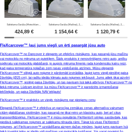
Saliekama Garāža (Motociklam), 1,88x3,45x1,9m, Pelēks
Saliekama Garāža (Mašīnai), 2,8x6,24x2,3m, Pelēks
Saliekama Garāža (Mašīnai), 2,6x5,8x2,1m, Pelēks
424,89
€
1 154,64
€
1 120,79
€
FleXcarcover™ ļauj jums viegli un ērti pasargāt jūsu auto
FleXcarcover™ no Dancover ir elegants un efektīvs risinājums, kas pasargā jūsu mašīnu
vai motociklu no mitruma un putekļiem. Šāds produkts ir nenovērtējams retro auto, antīku
spēkratu vai motociklu glabāšanā, jo augsts mitruma līmenis rada kondensātu katru reizi,
kad gaisa temperatūra nolaižas zem rasas veidošanās atzīmes. Mūsu elegantā
FleXcarcover™ slēgtā auto nojume ir pārdomāti izstrādāta, ļaujot jums viegli pieslēgt gaisa
žāvētāju (Ø25 cm), lai radītu ideālu klimatu auto nojumes iekšpusē. Jums atliek tikai aizvērt
FleXcarcover™, ieslēgt gaisa žāvētāju, un tas pavisam īsā laikā atbrīvos FleXcarcover™ no
liekā mitruma. Lūdzam ievērot, ka mūsu FleXcarcover™ ir paredzēts izmantošanai
iekštelpās, un gaisa žāvētājs NAV iekļauts!
FleXcarcover™ ir praktisks un viegls risinājums par pieejamu cenu
Elegantā FleXcarcover™ ir efektīva un parocīga zemākas cenas alternatīva vairumam
citām glabāšanas sistēmām, kas pasargā ne tikai retro un klasisku auto, bet arī citus
transportlīdzekļus. FleXcarcover™ ir mūsu populārās FleXtents® sērijas sastāvdaļa, kas
piedāvā saliekamas nojumes ar saliekamu tērauda rāmi. Tāpat kā visas FleXtents®
nojumes, arī FleXcarcover™ uzstādīšana aizņem dažas minūtes, ļaujot jums pavisam īsā
laikā izveidot telpu ar ideālu vidi mašīnas vai motocikla turēšanai. Jūs varat novietot šo