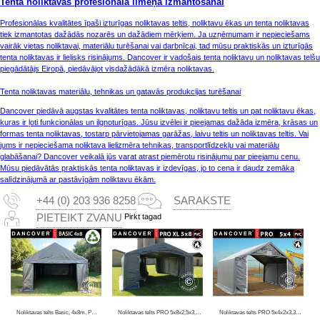
Tenta noliktavas profesionāla līmeņa izmantošanai
Profesionālas kvalitātes īpaši izturīgas noliktavas teltis, noliktavu ēkas un tenta noliktavas
tiek izmantotas dažādās nozarēs un dažādiem mērķiem. Ja uzņēmumam ir nepieciešams
vairāk vietas noliktavai, materiālu turēšanai vai darbnīcai, tad mūsu praktiskās un izturīgās
tenta noliktavas ir lielisks risinājums. Dancover ir vadošais tenta noliktavu un noliktavas telšu
piegādātājs Eiropā, piedāvājot visdažādākā izmēra noliktavas.
Tenta noliktavas materiālu, tehnikas un gatavās produkcijas turēšanai
Dancover piedāvā augstas kvalitātes tenta noliktavas, noliktavu teltis un pat noliktavu ēkas,
kuras ir ļoti funkcionālas un ilgnoturīgas. Jūsu izvēlei ir pieejamas dažāda izmēra, krāsas un
formas tenta noliktavas, tostarp pārvietojamas garāžas, laivu teltis un noliktavas teltis. Vai
jums ir nepieciešama noliktava lielizmēra tehnikas, transportlīdzekļu vai materiālu
glabāšanai? Dancover veikalā jūs varat atrast piemērotu risinājumu par pieejamu cenu.
Mūsu piedāvātās praktiskās tenta noliktavas ir izdevīgas, jo to cena ir daudz zemāka
salīdzinājumā ar pastāvīgām noliktavu ēkām.
+44 (0) 203 936 8258
SARAKSTE
Pirkt tagad
PIETEIKT ZVANU
Noliktavas telts Basic, 4x8m, PE 300, Pelēks
Noliktavas telts PRO 5x8x2,5x3,89m, PVC, Pelēks
Noliktavas telts PRO 5x4x2x3,39m, PVC, Pelēks