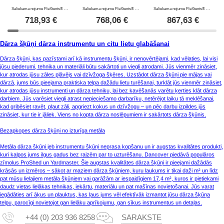
Saliekama nojume FleXtents® PRO PRO 2x2m, PVC, Darba telts, Ugunsizturīga ar 4 sānsienām
Saliekama nojume FleXtents® PRO 2,5x2,5m, PVC, Darba telts, Ugunsizturīga ar 4 sānsienām
Saliekama nojume FleXtents® PRO 3x3m, PVC, Darba telts, Ugunsizturīga ar 4 sānsienām
718,93
€
768,06
€
867,63
€
Dārza šķūņi dārza instrumentu un citu lietu glabāšanai
Dārza šķūņi, kas pazīstami arī kā instrumentu šķūņi, ir nenovērtējami, kad vēlaties, lai visi
jūsu piederumi, tehnika un materiāli būtu sakārtoti un viegli atrodami. Jūs vienmēr zināsiet,
kur atrodas jūsu zāles pļāvējs vai dzīvžoga šķēres. Uzstādot dārza šķūņi pie mājas vai
dārzā, jums būs pieejama praktiska telpa dažādu lietu turēšanai, turklāt jūs vienmēr zināsiet,
kur atrodas jūsu instrumenti un dārza tehniku, lai bez kavēšanās varētu ķerties klāt dārza
darbiem. Jūs varēsiet viegli atrast nepieciešamo darbarīku, netērējot laiku tā meklēšanai,
kad gribēsiet ravēt, pļaut zāli, apgriezt kokus un dzīvžogu – un pēc darbu izpildes jūs
zināsiet, kur tie ir jāliek. Viens no kopta dārza noslēpumiem ir sakārtots dārza šķūnis.
Bezapkopes dārza šķūņi no izturīga metāla
Metāla dārza šķūņi jeb instrumentu šķūņi neprasa kopšanu un ir augstas kvalitātes produkti,
kuri kalpos jums ilgus gadus bez raizēm par to uzturēšanu. Dancover piedāvā populāros
zīmolus ProShed un Yardmaster. Šie augstas kvalitātes dārza šķūņi ir pieejami dažādās
krāsās un izmēros – sākot ar maziem dārza šķūņiem, kuru laukums ir tikai daži m² un līdz
pat mūsu lielajiem metāla šķūņiem vai garāžām ar iespaidīgiem 17,4 m², kuros ir pietiekami
daudz vietas lielākas tehnikas, iekārtu, materiālu un pat mašīnas novietošanai. Jūs varat
iegādāties arī āķus un plauktus, kas ļaus jums vēl efektīvāk izmantot jūsu dārza šķūņa
telpu, parocīgi novietojot gan lielāku aprīkojumu, gan sīkus instrumentus un detaļas.
+44 (0) 203 936 8258
SARAKSTE