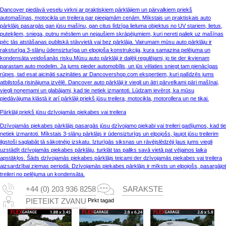
Dancover piedāvā veselu virkni ar praktiskiem pārklājiem un pārvalkiem priekš
automašīnas, motocikla un treilera par pieejamām cenām. Mīkstais un praktiskais auto
pārklājs pasargās gan jūsu mašīnu, gan citus līdzīga lieluma objektus no UV stariem, lietus,
putekļiem, sniega, putnu mēsliem un nejaušiem skrāpējumiem, kuri nereti paliek uz mašīnas
pēc tās atstāšanas publiskā stāvvietā vai bez pārklāja. Vairumam mūsu auto pārklāju ir
raksturīga 3-slāņu ūdensizturīga un elpojoša konstrukcija, kura samazina pelējuma un
kondensāta veidošanās risku.Mūsu auto pārklāji ir daļēji regulējami, jo tie der ikvienam
parastam auto modelim. Ja jums pieder automobīlis, un jūs vēlaties sniegt tam pienācīgas
rūpes, tad esat aicināti sazināties ar Dancovershop.com ekspertiem, kuri palīdzēs jums
atbilstoša risinājuma izvēlē. Dancover auto pārklāji ir viegli un ātri pārvelkami pāri mašīnai,
viegli noņemami un glabājami, kad tie netiek izmantoti. Lūdzam ievērot, ka mūsu
piedāvājuma klāstā ir arī pārklāji priekš jūsu treilera, motocikla, motorollera un ne tikai.
Pārklāji priekš jūsu dzīvojamās piekabes vai treilera
Dzīvojamās piekabes pārklājs pasargās jūsu dzīvojamo piekabi vai treileri gadījumos, kad tie
netiek izmantoti. Mīkstais 3-slāņu pārklājs ir ūdensizturīgs un elpojošs, ļaujot jūsu treilerim
ilgstoši saglabāt tā sākotnējo izskatu. Izturīgās siksnas un rāvējslēdzēji ļaus jums viegli
uzstādīt dzīvojamās piekabes pārklāju, turklāt tas paliks savā vietā pat vējainos laika
apstākļos. Šāds dzīvojamās piekabes pārklājs teicami der dzīvojamās piekabes vai treilera
aizsardzībai ziemas periodā. Dzīvojamās piekabes pārklājs ir mīksts un elpojošs, pasargājot
treileri no pelējuma un kondensāta.
+44 (0) 203 936 8258
SARAKSTE
Pirkt tagad
PIETEIKT ZVANU