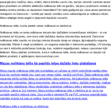
pasargāt jūsu mašīnu, laivu, treileri, dārza tehniku vai ko citu, tad jūs vienmēr varēsiet atrast
jūsu prasībām un vēlmēm atbilstošu noliktavas telti vai garāžu. Vai jūsu uzņēmums strādā ar
lielāka izmēra tehniku un daudziem materiāliem? Arī tādā gadījumā jūs varat atrast piemērotu
risinājumu no Dancover – turklāt par daudz zemāku cenu salīdzinājumā ar noliktavu ēkām.
Mūsu ietilpīgie tenta angāri ir pieprasīti daudzās nozarēs.
Noliktavas teltis, kurās pietiek vietas noliktavai un darbnīcai
Noliktavas teltis un tenta noliktavas teicami der dažādiem izmantošanas mērķiem – to var
izmantot arī kā jumtu, zem kura veikt dažādus darbus būvniecības laukumā. Dancover
noliktavas teltis sastāv no izturīga cinkota tērauda rāmja un stingra, ilgi kalpojoša seguma
materiāla. Rāmis ir viegli uzstādāms, un seguma materiāls ir ūdensnecaurlaidīgs, UV-izturīgs
un tam ir iebūvēta pretiršanas funkcija, kas, notiekot negadījumam, neļaus caurumam kļūt
lielākam. Mūsu plašais sortiments, kurā ir noliktavas teltis, tenta noliktavas un daudzi citi
lieliski produkti, ir aplūkojams dancovershop.com.
Mazas noliktavu teltis kā papildu telpa dažādu lietu glabāšanai
Mūsu mazās noliktavas teltis tiek izstrādātas un ražotas ar mērķi nodrošināt papildu telpu,
kurā jūs varēsiet glabāt visu, kam nav vietas mājās, garāžā vai šķūnī. Šāda noliktavas telts
pasargās iekšā turētās lietas no apkārtējās vides ietekmes. Ilgi kalpojošās noliktavas teltis
teicami der velosipēdu, dārza instrumentu, dārza traktoru, treileru, dažādu materiālu, malkas
un citu lietu glabāšanai. Mūsu piedāvātās praktiskās noliktavu teltis ir pieejamas dažādos
izmēros, sākot ar 2x2 metriem. Maza izmēra noliktavas telts ir efektīva ar to, ka to var
uzstādīt gandrīz jebkurā vietā. Jūsu izvēlei ir pieejami PE vai PVC seguma materiāli tādās
neitrālās krāsās kā zaļa un pelēka, ļaujot tām iederēties teju ikvienā vietā.
Noliktavu teltis ir praktiskas un efektīvas