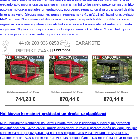
eleganto auto nojumi jūsu garāžā vai arī varat izmantot to, lai varētu prezentēt jūsu antīko
auto vai motociklu izstādēs un gadatirgos, nodrošinot elegantu un drošu transportlīdzekļa
turēšanas vietu. Slēgtas nojumes rāmis ir regulējams (2.41 m/2.61 m), ļaujot jums pielāgot
FleXcarcover™ augstumu atbilstoši jūsu turētajam transportlīdzeklim. Turklāt jūs varat
regulēt arī sānsienu augstumu, tās atlokot vai iztaisnojot apakšdaļā, atkarībā no izvēlētā
augstuma. Slēgtas auto nojumes materiāla stiprināšana tiek veikta ar Velcro, tādēļ jums
nebūs nepieciešams izmantot papildus instrumentus.
+44 (0) 203 936 8258
SARAKSTE
Pirkt tagad
PIETEIKT ZVANU
Saliekama garāža, FleX Carcover, 2,5x5m, Sarkans
Saliekama garāža, FleX Carcover, 3x6m, Sarkans
Saliekama garāža, FleX Carcover, 3x6m, Melns
744,28
€
870,44
€
870,44
€
Noliktavas konteineri praktiskai un drošai uzglabāšanai
Mūsu noliktavas konteineri no karsti cinkota tērauda ir ūdensnecaurlaidīgi un paredzēti
novietošanai ārā. Divas divviru durvis ar slēdzeni un rokturi garantē drošu un vieglu piekļuvi
konteineram un ļauj uzglabāt tajā pat lielus objektus. Jūs varat uzstādīt un izjaukt savu
Dancover noliktavas konteineru, kad vien tas nepieciešams. Tas nodrošina jūs ar pietiekami