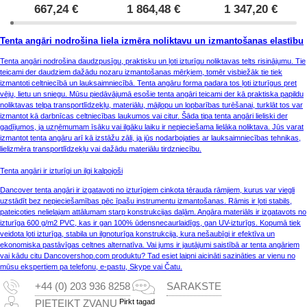
667,24
€
1 864,48
€
1 347,20
€
Tenta angāri nodrošina liela izmēra noliktavu un izmantošanas elastību
Tenta angāri nodrošina daudzpusīgu, praktisku un ļoti izturīgu noliktavas telts risinājumu. Tie
teicami der daudziem dažādu nozaru izmantošanas mērķiem, tomēr visbiežāk tie tiek
izmantoti celtniecībā un lauksaimniecībā. Tenta angāru forma padara tos ļoti izturīgus pret
vēju, lietu un sniegu. Mūsu piedāvājumā esošie tenta angāri teicami der kā praktiska papildu
noliktavas telpa transportlīdzekļu, materiālu, mājlopu un lopbarības turēšanai, turklāt tos var
izmantot kā darbnīcas celtniecības laukumos vai citur. Šāda tipa tenta angāri lieliski der
gadījumos, ja uzņēmumam īsāku vai ilgāku laiku ir nepieciešama lielāka noliktava. Jūs varat
izmantot tenta angāru arī kā izstāžu zāli, ja jūs nodarbojaties ar lauksaimniecības tehnikas,
lielizmēra transportlīdzekļu vai dažādu materiālu tirdzniecību.
Tenta angāri ir izturīgi un ilgi kalpojoši
Dancover tenta angāri ir izgatavoti no izturīgiem cinkota tērauda rāmjiem, kurus var viegli
uzstādīt bez nepieciešamības pēc īpašu instrumentu izmantošanas. Rāmis ir ļoti stabils,
pateicoties nelielajam attālumam starp konstrukcijas daļām. Angāra materiāls ir izgatavots no
izturīga 600 g/m2 PVC, kas ir gan 100% ūdensnecaurlaidīgs, gan UV-izturīgs. Kopumā tiek
veidota ļoti izturīga, stabila un ilgnoturīga konstrukcija, kura nešaubīgi ir efektīva un
ekonomiska pastāvīgas celtnes alternatīva. Vai jums ir jautājumi saistībā ar tenta angāriem
vai kādu citu Dancovershop.com produktu? Tad esiet laipni aicināti sazināties ar vienu no
mūsu ekspertiem pa telefonu, e-pastu, Skype vai Čatu.
+44 (0) 203 936 8258
SARAKSTE
Pirkt tagad
PIETEIKT ZVANU