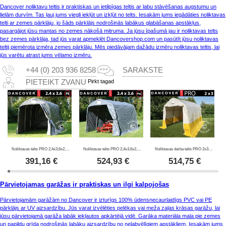
Dancover noliktavu teltis ir praktiskas un ietilpīgas teltis ar labu stāvēšanas augstumu un
lielām durvīm. Tas ļauj jums viegli iekļūt un izkļūt no telts. Iesakām jums iegādāties noliktavas
telti ar zemes pārklāju, jo šāds pārklājs nodrošinās labākus glabāšanas apstākļus,
pasargājot jūsu mantas no zemes nākošā mitruma. Ja jūsu īpašumā jau ir noliktavas telts
bez zemes pārklāja, tad jūs varat apmeklēt Dancovershop.com un pasūtīt jūsu noliktavas
teltij piemērota izmēra zemes pārklāju. Mēs piedāvājam dažādu izmēru noliktavas teltis, lai
jūs varētu atrast jums vēlamo izmēru.
+44 (0) 203 936 8258
SARAKSTE
Pirkt tagad
PIETEIKT ZVANU
Noliktavas telts PRO 2,4x3,6x2,34m PE, Pelēks
Noliktavas telts PRO 2,4x3,6x2,34m PVC, Pelēks
Noliktavas darba telts PRO 2x3x2m, PVC, Balta/Dzeltena, Ugunsizturīga
391,16
€
524,93
€
514,75
€
Pārvietojamas garāžas ir praktiskas un ilgi kalpojošas
Pārvietojamām garāžām no Dancover ir izturīgs 100% ūdensnecaurlaidīgs PVC vai PE
pārklājs ar UV aizsardzību. Jūs varat izvēlēties pelēkas vai meža zaļas krāsas garāžu, lai
jūsu pārvietojamā garāža labāk iekļautos apkārtējā vidē. Garāka materiāla mala pie zemes
un papildu grīda nodrošinās labāku aizsardzību no nelabvēlīgiem apstākļiem. Iesakām jums