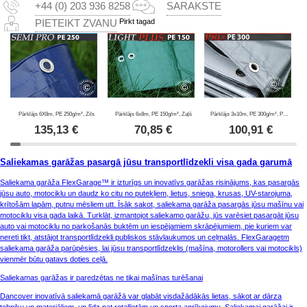
+44 (0) 203 936 8258
SARAKSTE
Pirkt tagad
PIETEIKT ZVANU
Pārklājs 6X8m, PE 250g/m², Zils
Pārklājs 6x8m, PE 150g/m², Zaļš
Pārklājs 3x10m, PE 300g/m², Pelēks
135,13
€
70,85
€
100,91
€
Saliekamas garāžas pasargā jūsu transportlīdzekli visa gada garumā
Saliekama garāža FlexGarage™ ir izturīgs un inovatīvs garāžas risinājums, kas pasargās
jūsu auto, motociklu un daudz ko citu no putekļiem, lietus, sniega, krusas, UV-starojuma,
krītošām lapām, putnu mēsliem utt. Īsāk sakot, saliekama garāža pasargās jūsu mašīnu vai
motociklu visa gada laikā. Turklāt, izmantojot saliekamo garāžu, jūs varēsiet pasargāt jūsu
auto vai motociklu no parkošanās buktēm un iespējamiem skrāpējumiem, pie kuriem var
nereti tikt, atstājot transportlīdzekli publiskos stāvlaukumos un ceļmalās. FlexGaragetm
saliekama garāža parūpēsies, lai jūsu transportlīdzeklis (mašīna, motorollers vai motocikls)
vienmēr būtu gatavs doties ceļā.
Saliekamas garāžas ir paredzētas ne tikai mašīnas turēšanai
Dancover inovatīvā saliekamā garāžā var glabāt visdažādākās lietas, sākot ar dārza