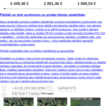
4 449,46
€
2 891,46
€
1 690,54
€
Pārklāji un tenti uzņēmumu un privātu klientu vajadzībām
Mūsu piedāvātie augstas kvalitātes pārklāji tiek izmantoti neskaitāmiem uzdevumiem visa
gada garumā. Dancover piedāvā tirgū plašāko ilgi kalpojošu pārklāju klāstu, kas pieejami
daudzos un dažādos izmēros, krāsās un ar atšķirīgu biezumu. Jūsu izvēlei ir pieejami
dažāda veida pārklāji, sākot ar viegliem PE 65 g tentiem un līdz pat īpaši izturīgiem PVC 610
g pārklājiem – turklāt mēs piedāvājam arī ugunsizturīgus pārklājus. Izvēlieties baltu, zaļu,
pelēku, zilu vai caurspīdīgu (armētu) krāsu – mūsu piedāvātie pārklāji ir paredzēti
visdažādākajiem uzdevumiem.
Pārklāji visdažādāko lietu vai objektu pārklāšanai un aizsardzībai
Pārklājiem un tentiem ir liela nozīme ļoti daudzās nozarēs. Tādās jomās kā celtniecība,
lauksaimniecība un rūpniecība pārklāji tiek izmantoti katru dienu, pārklājot tehniku un glabājot
dažādus materiālus. Arī privāti klienti izmanto pārklājus, pārvadājot un pārklājot dažādas
lietas. Papildus klasiskajiem pārklājiem, Dancover piedāvā veselu virkni ar laivu pārklājiem,
kuri ir paredzēti laivas aizsardzībai no lietus, sniega, krītošām lapām un putnu mēsliem.
Izturīgie un ilgi kalpojošie laivu pārklāji teicami kalpo apvienojumā ar veselu virkni A-veida
rāmjiem, kuri arī ir pieejami dancovershop.com.
+44 (0) 203 936 8258
SARAKSTE
Pirkt tagad
PIETEIKT ZVANU