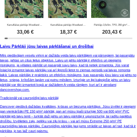
Kamuflāžas pārklājs Woodland 2,85x4m, 100g/m²
Kamuflāžas pārklājs Woodland 1,9x3m, 100g/m²
Pārklājs 3,5x5m, TPO, 350 g/m², Zaļš
33,06
€
18,37
€
203,43
€
Laivu Pārklāji jūsu laivas pārklāšanai un drošībai
Mēs piedāvājam veselu virkni ar dažāda veida laivu pārklājiem vai pārsegiem, lai pasargātu
laivas, jahtas un citus lielus objektus. Laivu un jahtu pārklāji ir efektīvs un pieejams
risinājums, ja vēlaties pārklāt un pasargāt savu laivu, kad tā netiek izmantota. Jūs varat
īslaicīgi izmantot laivas pārklāju vai arī ilgstoši lietot to ziemas periodā vai laivas remonta
laikā. Laivas pārklājs ir praktisks un efektīvs risinājums, kas pasargās jūsu laivu vai jahtu no
lietus, sniega, krītošām lapām vai putnu mēsliem. Izturīgie un ilgi kalpojošie jahtu un laivu
pārklāji var tikt izmantoti kopā ar dažādiem A-veida rāmjiem, kuri arī ir atrodami
dancovershop.com.
Tradicionāli vai caurspīdīgi laivu pārklāji
Dancover piedāvā dažādas kvalitātes, krāsas un biezuma pārklājus. Jūsu izvēlei ir pieejami
gan vienkāršāki PE 150 g/m² pārklāji, gan arī mūsu īpaši izturīgie 500 vai 600 g/m² PVC
pārklāji jeb laivu tenti – turklāt daži jahtu un laivu pārklāji ir ugunsizturīgi, lai radītu papildus
drošību. Izvēlieties zaļu, pelēku vai zilu krāsu – vai arī mūsu Extreme 250 g/m² PE
caurspīdīgu laivas pārklāju. Caurspīdīgs pārklājs ļauj jums strādāt uz laivas arī tad, kad tā ir
pārklāta, jo tas laiž cauri gaismu.