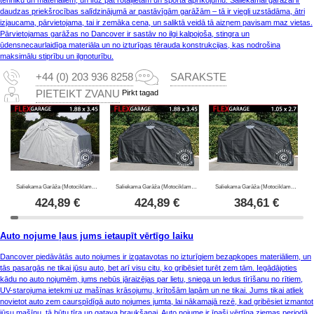
tehniku un materiāliem, un līdz pat rotaļlietām un sporta aprīkojumu. Saliekamai garāžai ir
daudzas priekšrocības salīdzinājumā ar pastāvīgām garāžām – tā ir viegli uzstādāma, ātri
izjaucama, pārvietojama, tai ir zemāka cena, un saliktā veidā tā aizņem pavisam maz vietas.
Pārvietojamas garāžas no Dancover ir sastāv no ilgi kalpojoša, stingra un
ūdensnecaurlaidīga materiāla un no izturīgas tērauda konstrukcijas, kas nodrošina
maksimālu stiprību un ilgnoturību.
+44 (0) 203 936 8258
SARAKSTE
Pirkt tagad
PIETEIKT ZVANU
Saliekama Garāža (Motociklam), 1,88x3,45x1,9m, Pelēks
Saliekama Garāža (Motociklam), 1,88x3,45x1,9m, Melns
Saliekama Garāža (Motociklam), 1,05x2,7x1,57m, Melns
424,89
€
424,89
€
384,61
€
Auto nojume ļaus jums ietaupīt vērtīgo laiku
Dancover piedāvātās auto nojumes ir izgatavotas no izturīgiem bezapkopes materiāliem, un
tās pasargās ne tikai jūsu auto, bet arī visu citu, ko gribēsiet turēt zem tām. Iegādājoties
kādu no auto nojumēm, jums nebūs jāraizējas par lietu, sniega un ledus tīrīšanu no rītiem,
UV-starojuma ietekmi uz mašīnas krāsojumu, krītošām lapām un ne tikai. Jums tikai atliek
novietot auto zem caurspīdīgā auto nojumes jumta, lai nākamajā rezē, kad gribēsiet izmantot
jūsu mašīnu, tā būtu tīra un gatava braukšanai. Auto nojume ir īpaši vērtīga ziemas periodā,