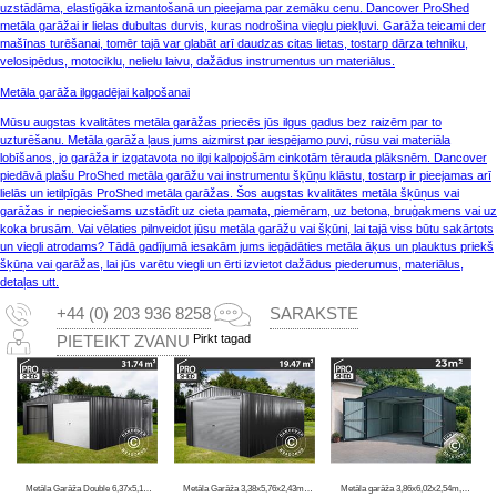
uzstādāma, elastīgāka izmantošanā un pieejama par zemāku cenu. Dancover ProShed
metāla garāžai ir lielas dubultas durvis, kuras nodrošina vieglu piekļuvi. Garāža teicami der
mašīnas turēšanai, tomēr tajā var glabāt arī daudzas citas lietas, tostarp dārza tehniku,
velosipēdus, motociklu, nelielu laivu, dažādus instrumentus un materiālus.
Metāla garāža ilggadējai kalpošanai
Mūsu augstas kvalitātes metāla garāžas priecēs jūs ilgus gadus bez raizēm par to
uzturēšanu. Metāla garāža ļaus jums aizmirst par iespējamo puvi, rūsu vai materiāla
lobīšanos, jo garāža ir izgatavota no ilgi kalpojošām cinkotām tērauda plāksnēm. Dancover
piedāvā plašu ProShed metāla garāžu vai instrumentu šķūņu klāstu, tostarp ir pieejamas arī
lielās un ietilpīgās ProShed metāla garāžas. Šos augstas kvalitātes metāla šķūņus vai
garāžas ir nepieciešams uzstādīt uz cieta pamata, piemēram, uz betona, bruģakmens vai uz
koka brusām. Vai vēlaties pilnveidot jūsu metāla garāžu vai šķūni, lai tajā viss būtu sakārtots
un viegli atrodams? Tādā gadījumā iesakām jums iegādāties metāla āķus un plauktus priekš
šķūņa vai garāžas, lai jūs varētu viegli un ērti izvietot dažādus piederumus, materiālus,
detaļas utt.
+44 (0) 203 936 8258
SARAKSTE
Pirkt tagad
PIETEIKT ZVANU
Metāla Garāža Double 6,37x5,13x2,41m, 31,74m², ProShed®, Antracīts
Metāla Garāža 3,38x5,76x2,43m, 19,47m², ProShed®, Antracīts
Metāla garāža 3,86x6,02x2,54m, 23,2m², ProShed®, Antracīts