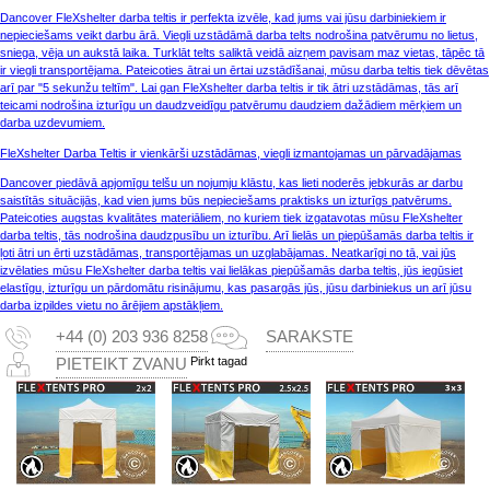
Dancover FleXshelter darba teltis ir perfekta izvēle, kad jums vai jūsu darbiniekiem ir
nepieciešams veikt darbu ārā. Viegli uzstādāmā darba telts nodrošina patvērumu no lietus,
sniega, vēja un aukstā laika. Turklāt telts saliktā veidā aizņem pavisam maz vietas, tāpēc tā
ir viegli transportējama. Pateicoties ātrai un ērtai uzstādīšanai, mūsu darba teltis tiek dēvētas
arī par "5 sekunžu teltīm". Lai gan FleXshelter darba teltis ir tik ātri uzstādāmas, tās arī
teicami nodrošina izturīgu un daudzveidīgu patvērumu daudziem dažādiem mērķiem un
darba uzdevumiem.
FleXshelter Darba Teltis ir vienkārši uzstādāmas, viegli izmantojamas un pārvadājamas
Dancover piedāvā apjomīgu telšu un nojumju klāstu, kas lieti noderēs jebkurās ar darbu
saistītās situācijās, kad vien jums būs nepieciešams praktisks un izturīgs patvērums.
Pateicoties augstas kvalitātes materiāliem, no kuriem tiek izgatavotas mūsu FleXshelter
darba teltis, tās nodrošina daudzpusību un izturību. Arī lielās un piepūšamās darba teltis ir
ļoti ātri un ērti uzstādāmas, transportējamas un uzglabājamas. Neatkarīgi no tā, vai jūs
izvēlaties mūsu FleXshelter darba teltis vai lielākas piepūšamās darba teltis, jūs iegūsiet
elastīgu, izturīgu un pārdomātu risinājumu, kas pasargās jūs, jūsu darbiniekus un arī jūsu
darba izpildes vietu no ārējiem apstākļiem.
+44 (0) 203 936 8258
SARAKSTE
Pirkt tagad
PIETEIKT ZVANU