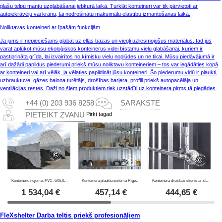
plašu telpu mantu uzglabāšanai jebkurā laikā. Turklāt konteineri var tik pārvietoti ar
autoiekrāvēju vai krānu, lai nodrošinātu maksimālu elastību izmantošanas laikā.
Noliktavas konteineri ar īpašām funkcijām
Ja jums ir nepieciešams glabāt uz eļļas bāzas un viegli uzliesmojošus materiālus, tad jūs
varat aplūkot mūsu ekoloģiskos konteinerus videi bīstamu vielu glabāšanai, kuriem ir
pastiprināta grīda, lai izvairītos no ķīmisku vielu noplūdes un ne tikai. Mūsu piedāvājumā ir
arī dažādi papildus piederumi priekš mūsu noliktavu konteineriem – tos var iegādāties kopā
ar konteineri vai arī vēlāk, ja vēlaties papildināt jūsu konteineri. Šo piederumu vidū ir plaukti,
uzbrauktuve, gāzes balona turētājs, drošības barjera, profili priekš autopacēlāja un
ventilācijas restes. Daži no šiem produktiem tiek uzstādīti uz konteinera pirms tā piegādes.
+44 (0) 203 936 8258
SARAKSTE
Pirkt tagad
PIETEIKT ZVANU
Konteineru nojume, PVC, 6X6,05X1,8m, Balta
Konteinera plauktu sistēma Rigel, 1x0,42m, sudrabota, 3 gab.
Konteinera drošības stienis ar slēdzeni, Rigel, 1 gab.
1 534,04
€
457,14
€
444,65
€
FleXshelter Darba teltis priekš profesionāļiem