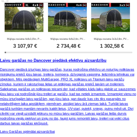
Mājlopu novietne 4x8x3,15m, PVC, Zaļa
Mājlopu novietne 4x6x2,4m, PVC, Zaļa
Mājlopu novietne 3x3x2,8m, PVC, Zaļa
3 107,97
€
2 734,48
€
1 302,58
€
Laivu garāžas no Dancover piedāvā efektīvu aizsardzību
Dancover piedāvā izturīgas laivu garāžas, kuras nodrošina efektīvu un noturīgu noliktavas
risinājumu priekš jūsu laivas, treilera, kempera, dzīvojamā vagoniņa, lielizmēra tehnikas vai
objektiem. Mēs piedāvājam MultiGarage, PRO XL noliktavu un Titanium laivu garāžu
zīmolus, kuriem ir raksturīgas lielas un ietilpīgas garāžas priekš laivām un treileriem.
Saliekamas garāžas un noliktavas teicami der, kad vēlaties kādu laiku glabāt uz sauszemes
jūsu laivu vai nodrošināt jūsu treileri ar garāžu, kad tas netiek izmantots. Izmantojot vienu no
mūsu izturīgajām laivu garāžām, gan jūsu laiva, gan daudz kas cits tiks pasargāts no
nelabvēlīgiem laika apstākļiem, piemēram, atstājot laivu ārā ziemas laikā. Turklāt laivas
garāžā turētām mantām nevarēs kaitēt lietus, UV-stari, putekļi, sniegs, putnu mēsli utt. Divi
cilvēki var viegli uzstādīt jebkuru no mūsu laivu garāžām. Laivas garāžas lielās durvis
nodrošina vieglu piekļuvi un izeju no tās, ļaujot jums remontēt laivu, treileri vai veikt citus
darbus laivas garāžas iekšpusē.
Laivu Garāžas optimālai aizsardzībai