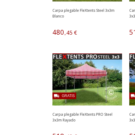
Carpa plegable FleXtents Steel 3x3m
Car
Blanco
3x
480
5
,
45
€
GRATIS
Carpa plegable FleXtents PRO Steel
Car
3x3m Rayado
3x3