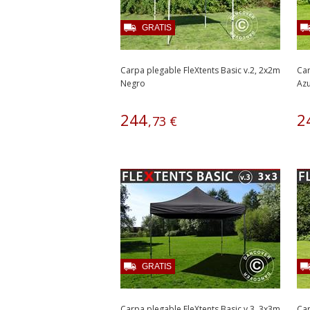
GRATIS
Carpa plegable FleXtents Basic v.2, 2x2m
Car
Negro
Azu
244
2
,
73
€
GRATIS
Carpa plegable FleXtents Basic v.3, 3x3m
Car