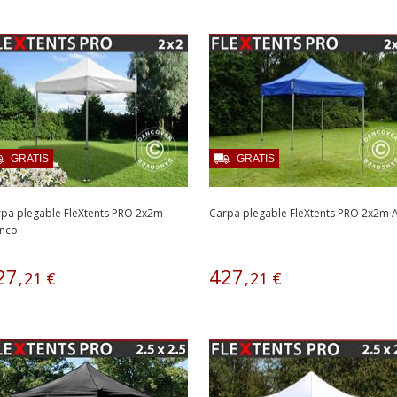
GRATIS
GRATIS
pa plegable FleXtents PRO 2x2m
Carpa plegable FleXtents PRO 2x2m A
anco
27
427
,
21
€
,
21
€