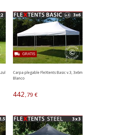
GRATIS
zul
Carpa plegable FleXtents Basic v.3, 3x6m
Blanco
442
,
79
€