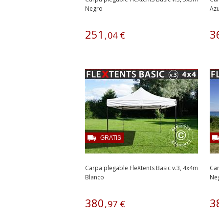
Negro
Azu
251
3
,
04
€
GRATIS
Carpa plegable FleXtents Basic v.3, 4x4m
Car
Blanco
Ne
380
3
,
97
€