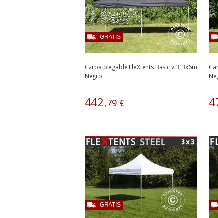
GRATIS
Carpa plegable FleXtents Basic v.3, 3x6m
Car
Negro
Ne
442
4
,
79
€
GRATIS