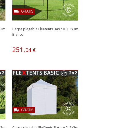
GRATIS
2x2m
Carpa plegable FleXtents Basic v.3, 3x3m
Blanco
251
,
04
€
GRATIS
2x2m
Carpa plegable FleXtents Basic v.2, 2x2m