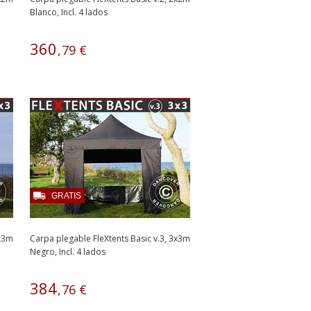
Blanco, Incl. 4 lados
360
,
79
€
GRATIS
3x3m
Carpa plegable FleXtents Basic v.3, 3x3m
Negro, Incl. 4 lados
384
,
76
€