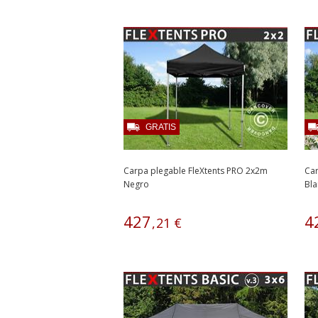
GRATIS
Carpa plegable FleXtents PRO 2x2m
Car
Negro
Bl
427
4
,
21
€