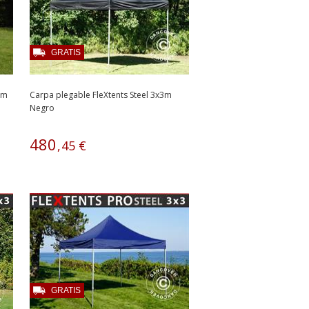
GRATIS
5m
Carpa plegable FleXtents Steel 3x3m
Negro
480
,
45
€
GRATIS