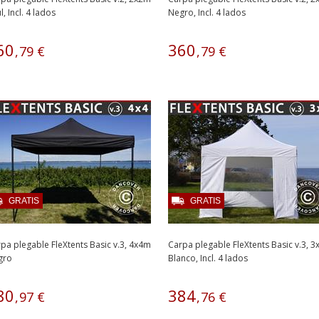
l, Incl. 4 lados
Negro, Incl. 4 lados
60
360
,
79
€
,
79
€
GRATIS
GRATIS
pa plegable FleXtents Basic v.3, 4x4m
Carpa plegable FleXtents Basic v.3, 
gro
Blanco, Incl. 4 lados
80
384
,
97
€
,
76
€