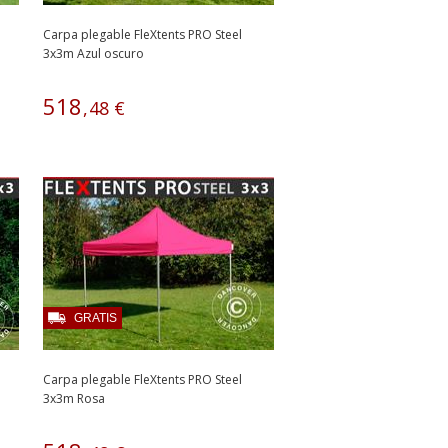
Carpa plegable FleXtents PRO Steel
3x3m Azul oscuro
518
,
48
€
GRATIS
Carpa plegable FleXtents PRO Steel
3x3m Rosa