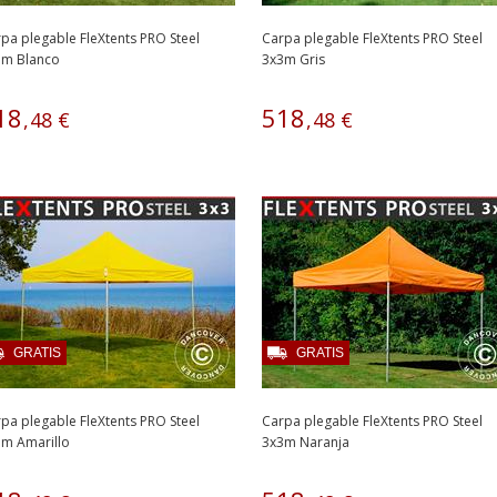
pa plegable FleXtents PRO Steel
Carpa plegable FleXtents PRO Steel
3m Blanco
3x3m Gris
18
518
,
48
€
,
48
€
GRATIS
GRATIS
pa plegable FleXtents PRO Steel
Carpa plegable FleXtents PRO Steel
m Amarillo
3x3m Naranja