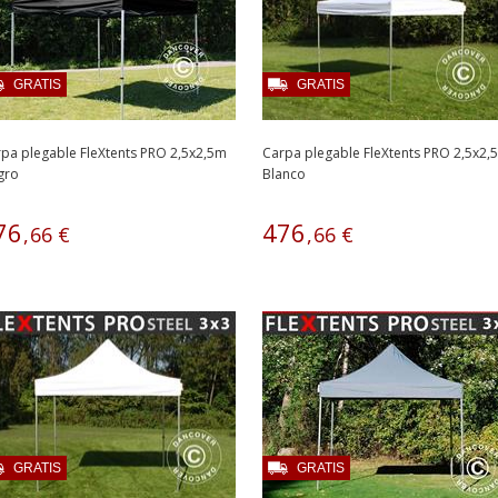
GRATIS
GRATIS
pa plegable FleXtents PRO 2,5x2,5m
Carpa plegable FleXtents PRO 2,5x2,
gro
Blanco
76
476
,
66
€
,
66
€
GRATIS
GRATIS