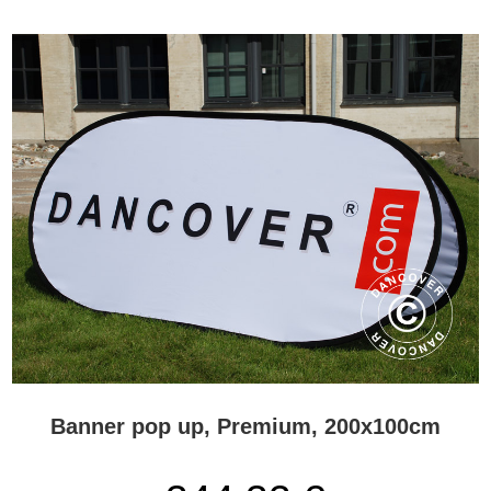
puedes tener beach flags, pancartas enrollables y nuestro buque
insignia: ¡las in-novadoras y elegantes carpas plegables
FleXtents®! Puedes decorar tu elegante carpa plegable FleX-
tents® con un logotipo discreto o ir hasta el final y tener toda la
cubierta del cenador decorada con una impresión digital. El cielo
es el límite cuando se trata de decorar nuestros productos de
branding profe-sional. ¿Tienes preguntas sobre nuestros banners
pop up o algún otro producto? Ponte en contacto con nuestros
expertos en Flextents.com por email, teléfono o chat.
Banner pop up, Premium, 200x100cm