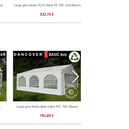
nco
Carpa para fiestas PLUS 4x6m PE 700, Gris/Blanco
Carpa para fiestas PLUS 4x6
532,70
€
532,70
€
,
Carpa para fiestas Basic 6x6m PVC 700, Blanco
Carpa para fiestas Original 4
791,65
€
814,69
€