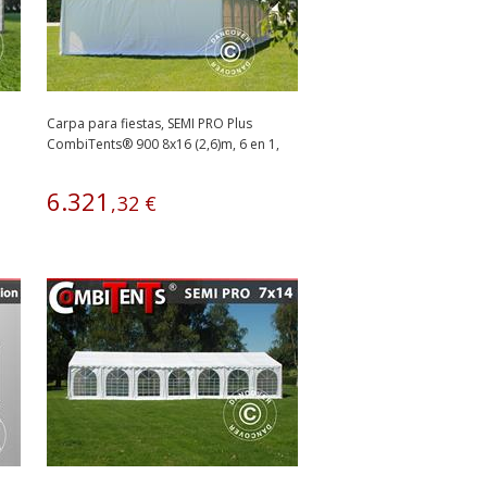
Carpa para fiestas, SEMI PRO Plus
CombiTents® 900 8x16 (2,6)m, 6 en 1,
Blanco
6
.
321
,
32
€