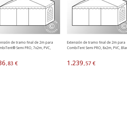
ensión de tramo final de 2m para
Extensión de tramo final de 2m para
mbiTent® Semi PRO, 7x2m, PVC,
CombiTent Semi PRO, 8x2m, PVC, Bla
anco
36
1
.
239
,
83
€
,
57
€