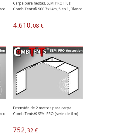
Carpa para fiestas, SEMI PRO Plus
nco
CombiTents® 900 7x14m, 5 en 1, Blanco
4
.
610
,
08
€
Extensión de 2 metros para carpa
nco
CombiTents® SEMI PRO (serie de 6 m)
752
,
32
€