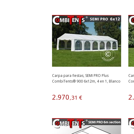
Carpa para fiestas, SEMI PRO Plus
Car
CombiTents® 900 6x12m, 4 en 1, Blanco
Com
Bla
2
.
970
2
.
,
31
€