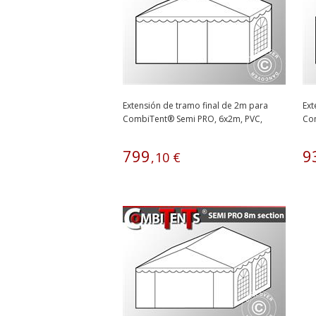
Extensión de tramo final de 2m para
Ext
CombiTent® Semi PRO, 6x2m, PVC,
Co
Blanco
Bl
799
9
,
10
€