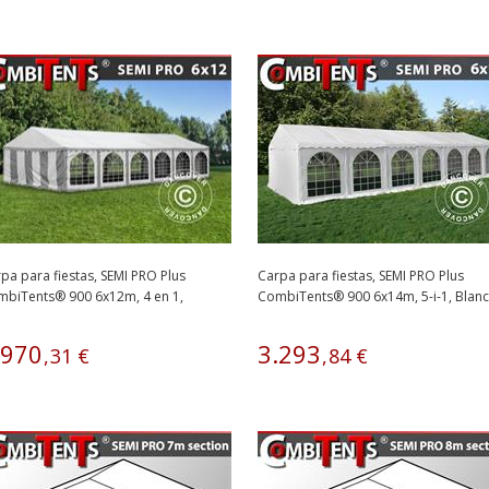
pa para fiestas, SEMI PRO Plus
Carpa para fiestas, SEMI PRO Plus
biTents® 900 6x12m, 4 en 1,
CombiTents® 900 6x14m, 5-i-1, Blan
nco/Gris
970
3
.
293
,
31
€
,
84
€