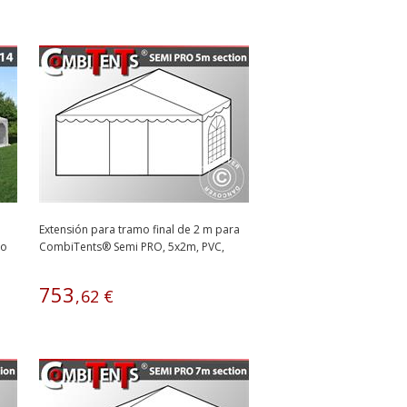
Extensión para tramo final de 2 m para
co
CombiTents® Semi PRO, 5x2m, PVC,
Blanco
753
,
62
€