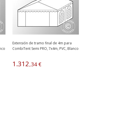
Extensión de tramo final de 4m para
nco
CombiTent Semi PRO, 7x4m, PVC, Blanco
1
.
312
,
34
€