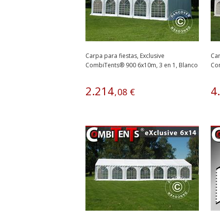
Carpa para fiestas, Exclusive
Car
CombiTents® 900 6x10m, 3 en 1, Blanco
Com
2
.
214
4
.
,
08
€