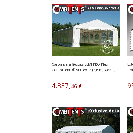
Carpa para fiestas, SEMI PRO Plus
Ext
CombiTents® 900 8x12 (2,6)m, 4 en 1,
Com
Blanco
4
.
837
9
,
46
€