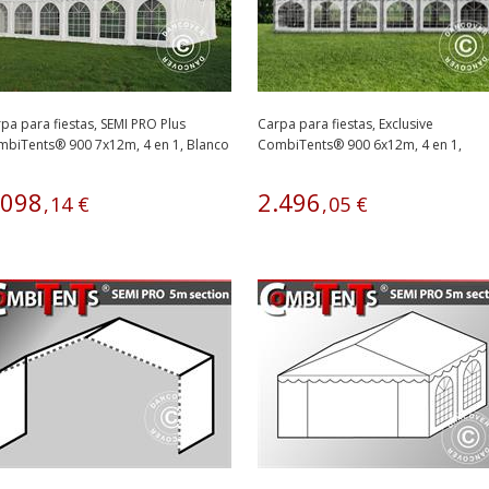
pa para fiestas, SEMI PRO Plus
Carpa para fiestas, Exclusive
biTents® 900 7x12m, 4 en 1, Blanco
CombiTents® 900 6x12m, 4 en 1,
Blanco/Gris
098
2
.
496
,
14
€
,
05
€