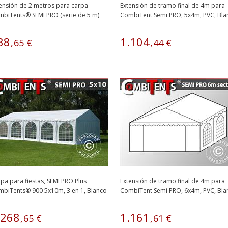
ensión de 2 metros para carpa
Extensión de tramo final de 4m para
biTents® SEMI PRO (serie de 5 m)
CombiTent Semi PRO, 5x4m, PVC, Bla
88
1
.
104
,
65
€
,
44
€
pa para fiestas, SEMI PRO Plus
Extensión de tramo final de 4m para
biTents® 900 5x10m, 3 en 1, Blanco
CombiTent Semi PRO, 6x4m, PVC, Bla
268
1
.
161
,
65
€
,
61
€