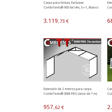
Carpa para fiestas, Exclusive
Ext
CombiTents® 900 6x14m, 5-i-1, Blanco
Com
3
.
119
6
,
73
€
Extensión de 2 metros para carpa
Car
CombiTents® SEMI PRO (serie de 7 m)
Com
957
2
.
,
62
€